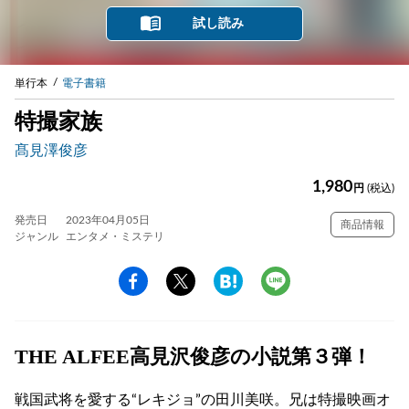
試し読み
単行本
電子書籍
特撮家族
髙見澤俊彦
1,980
円
(税込)
発売日
2023年04月05日
商品情報
ジャンル
エンタメ・ミステリ
THE ALFEE高見沢俊彦の小説第３弾！
戦国武将を愛する“レキジョ”の田川美咲。兄は特撮映画オ