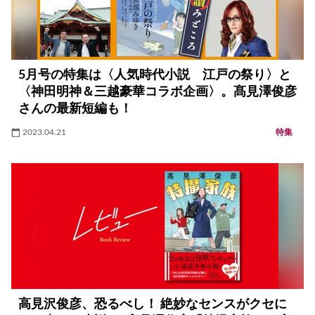
5月号の特集は〈人気時代小説 江戸の祭り〉と
〈神田明神＆三越豪華コラボ企画〉。髙見澤俊彦
さんの最新短編も！
2023.04.21
特集
高見沢俊彦、恐るべし！ 絶妙なセンスがクセに