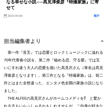
なる幸せな小説――髙見澤俊彦『特撮家族』に寄
せて
2023.04.06
書評
担当編集者より
第一作『音叉』では恋愛とロックミュージックに溢れる
70年代青春小説を、第二作『秘める恋、守る愛』では互
いにすれ違う大人の恋愛を描いた高見沢さん（筆名は髙見
澤俊彦となります）。第三作となる『特撮家族』は、前二
作とはまた全然違った、エンタメ色全開の家族小説になり
ました。
THE ALFEEの高見沢さんがホームコメディを⁉ と驚か
れる方もいらっしゃるかもしれませんが、ご自身が好きな