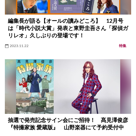
編集長が語る【オールの讀みどころ】 12月号
は「時代小説大賞」発表と東野圭吾さん「探偵ガ
リレオ」久しぶりの登場です！
2023.11.22
特集
抽選で発売記念サイン会にご招待！ 髙見澤俊彦
『特撮家族 愛蔵版』 山野楽器にて予約受付中