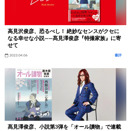
高見沢俊彦、恐るべし！ 絶妙なセンスがクセに
なる幸せな小説――髙見澤俊彦『特撮家族』に寄
せて
2023.04.06
書評
髙見澤俊彦、小説第3弾を「オール讀物」で連載