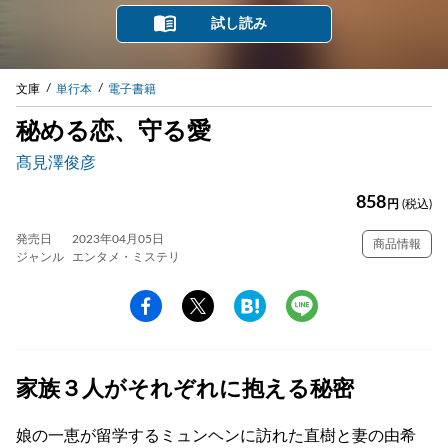
試し読み
文庫
単行本
電子書籍
秘める恋、守る愛
髙見澤俊彦
858
円
(税込)
発売日
2023年04月05日
商品情報
ジャンル
エンタメ・ミステリ
家族３人がそれぞれに抱える秘密
娘の一恵が留学するミュンヘンに訪れた直樹と妻の由希