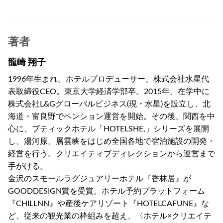
著者
龍崎 翔子
1996年生まれ。ホテルプロデューサー、株式会社水星代
表取締役CEO。東京大学経済学部卒。2015年、在学中に
株式会社L&Gグローバルビジネス(現・水星)を設立し、北
海道・富良野でペンション運営を開始。その後、関西を中
心に、ブティックホテル「HOTELSHE,」シリーズを展開
し、湯河原、層雲峡をはじめ全国各地で宿泊施設の開発・
経営を行う。クリエイティブディレクションから運営まで
手がける。
金沢のスモールラグジュアリーホテル『香林居』が
GOODDESIGN賞を受賞。ホテル予約プラットフォーム
『CHILLNN』や産後ケアリゾート『HOTELCAFUNE』な
ど、従来の観光業の枠組みを超え、〈ホテル×クリエイテ