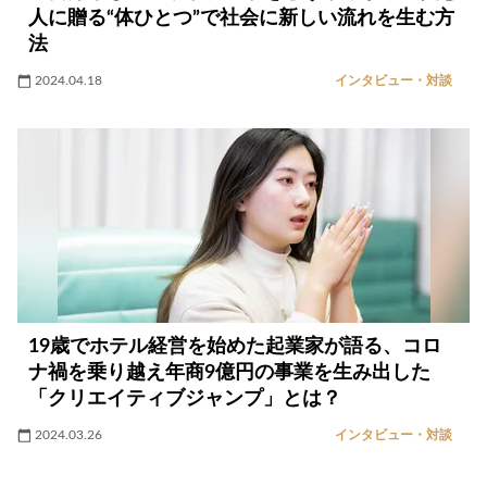
人に贈る“体ひとつ”で社会に新しい流れを生む方
法
2024.04.18
インタビュー・対談
19歳でホテル経営を始めた起業家が語る、コロ
ナ禍を乗り越え年商9億円の事業を生み出した
「クリエイティブジャンプ」とは？
2024.03.26
インタビュー・対談