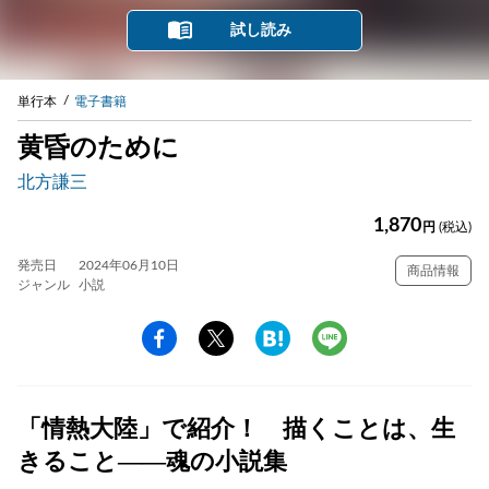
試し読み
単行本
電子書籍
黄昏のために
北方謙三
1,870
円
(税込)
発売日
2024年06月10日
商品情報
ジャンル
小説
「情熱大陸」で紹介！ 描くことは、生
きること——魂の小説集