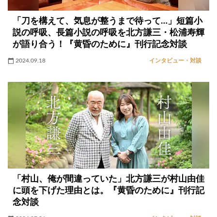
「刀を構えて、気息が整うまで待って…」短篇小
説の呼吸、長篇小説の呼吸を北方謙三・松浦寿輝
が語り合う！『黄昏のために』刊行記念対談
2024.09.18
インタビュー・対談
「村山、俺が間違っていた」北方謙三が村山由佳
に頭を下げた理由とは。『黄昏のために』刊行記
念対談