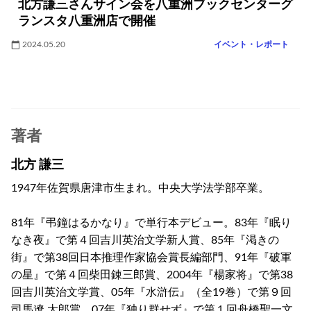
北方謙三さんサイン会を八重洲ブックセンターグ
ランスタ八重洲店で開催
2024.05.20
イベント・レポート
著者
北方 謙三
1947年佐賀県唐津市生まれ。中央大学法学部卒業。
81年『弔鐘はるかなり』で単行本デビュー。83年『眠り
なき夜』で第４回吉川英治文学新人賞、85年『渇きの
街』で第38回日本推理作家協会賞長編部門、91年『破軍
の星』で第４回柴田錬三郎賞、2004年『楊家将』で第38
回吉川英治文学賞、05年『水滸伝』（全19巻）で第９回
司馬遼 太郎賞、07年『独り群せず』で第１回舟橋聖一文