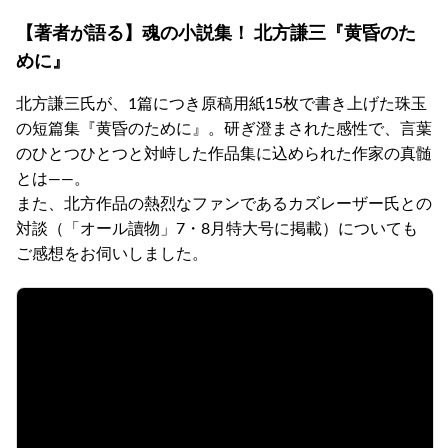
【著者が語る】魂の小説集！ 北方謙三『黄昏のた
めに』
北方謙三氏が、1篇につき原稿用紙15枚で書き上げた珠玉
の短篇集『黄昏のために』。研ぎ澄まされた感性で、言葉
のひとつひとつと対峙した作品集に込められた作家の真髄
とは――。
また、北方作品の熱烈なファンであるカズレーザー氏との
対談（「オール讀物」7・8月特大号に掲載）についても
ご感想をお伺いしました。