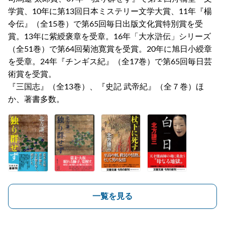
学賞、10年に第13回日本ミステリー文学大賞、11年『楊
令伝』（全15巻）で第65回毎日出版文化賞特別賞を受
賞。13年に紫綬褒章を受章。16年「大水滸伝」シリーズ
（全51巻）で第64回菊池寛賞を受賞。20年に旭日小綬章
を受章。24年『チンギス紀』（全17巻）で第65回毎日芸
術賞を受賞。
『三国志』（全13巻）、『史記 武帝紀』（全７巻）ほ
か、著書多数。
一覧を見る