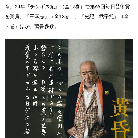
章。24年『チンギス紀』（全17巻）で第65回毎日芸術賞
を受賞。『三国志』（全13巻）、『史記 武帝紀』（全
７巻）ほか、著書多数。