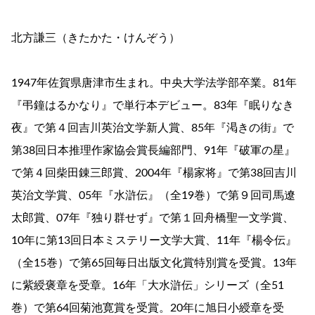
北方謙三（きたかた・けんぞう）
1947年佐賀県唐津市生まれ。中央大学法学部卒業。81年
『弔鐘はるかなり』で単行本デビュー。83年『眠りなき
夜』で第４回吉川英治文学新人賞、85年『渇きの街』で
第38回日本推理作家協会賞長編部門、91年『破軍の星』
で第４回柴田錬三郎賞、2004年『楊家将』で第38回吉川
英治文学賞、05年『水滸伝』（全19巻）で第９回司馬遼
太郎賞、07年『独り群せず』で第１回舟橋聖一文学賞、
10年に第13回日本ミステリー文学大賞、11年『楊令伝』
（全15巻）で第65回毎日出版文化賞特別賞を受賞。13年
に紫綬褒章を受章。16年「大水滸伝」シリーズ（全51
巻）で第64回菊池寛賞を受賞。20年に旭日小綬章を受