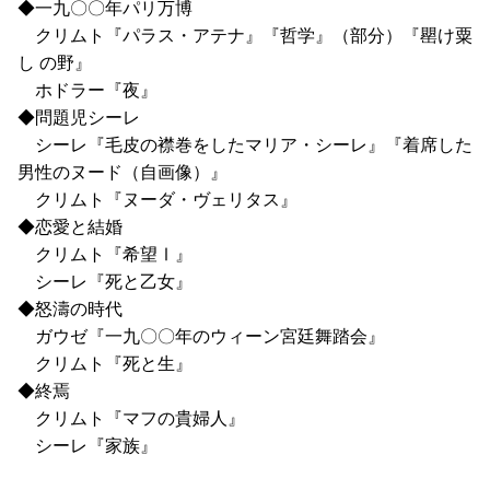
◆一九〇〇年パリ万博
クリムト『パラス・アテナ』『哲学』（部分）『罌け粟
し の野』
ホドラー『夜』
◆問題児シーレ
シーレ『毛皮の襟巻をしたマリア・シーレ』『着席した
男性のヌード（自画像）』
クリムト『ヌーダ・ヴェリタス』
◆恋愛と結婚
クリムト『希望Ⅰ』
シーレ『死と乙女』
◆怒濤の時代
ガウゼ『一九〇〇年のウィーン宮廷舞踏会』
クリムト『死と生』
◆終焉
クリムト『マフの貴婦人』
シーレ『家族』