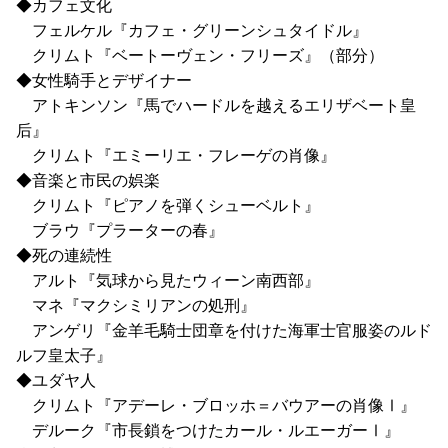
◆カフェ文化
フェルケル『カフェ・グリーンシュタイドル』
クリムト『ベートーヴェン・フリーズ』（部分）
◆女性騎手とデザイナー
アトキンソン『馬でハードルを越えるエリザベート皇
后』
クリムト『エミーリエ・フレーゲの肖像』
◆音楽と市民の娯楽
クリムト『ピアノを弾くシューベルト』
ブラウ『プラーターの春』
◆死の連続性
アルト『気球から見たウィーン南西部』
マネ『マクシミリアンの処刑』
アンゲリ『金羊毛騎士団章を付けた海軍士官服姿のルド
ルフ皇太子』
◆ユダヤ人
クリムト『アデーレ・ブロッホ＝バウアーの肖像Ⅰ』
デルーク『市長鎖をつけたカール・ルエーガーⅠ』