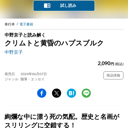
試し読み
単行本
電子書籍
中野京子と読み解く
クリムトと黄昏のハプスブルク
中野京子
2,090
円
(税込)
発売日
2024年06月07日
商品情報
ジャンル
随筆・エッセイ
絢爛な中に漂う死の気配。歴史と名画が
スリリングに交錯する！