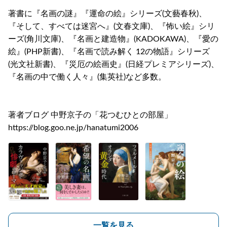
著書に『名画の謎』『運命の絵』シリーズ(文藝春秋)、
『そして、すべては迷宮へ』(文春文庫)、『怖い絵』シリ
ーズ(角川文庫)、『名画と建造物』(KADOKAWA)、『愛の
絵』(PHP新書)、『名画で読み解く 12の物語』シリーズ
(光文社新書)、『災厄の絵画史』(日経プレミアシリーズ)、
『名画の中で働く人々』(集英社)など多数。
著者ブログ 中野京子の「花つむひとの部屋」
https://blog.goo.ne.jp/hanatumi2006
一覧を見る