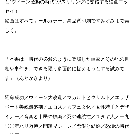
と“ウィーン激動の時代”がスリリングに交錯する絵画エッ
セイ！
絵画はすべてオールカラー、高品質印刷ですみずみまで美
しく。
「本書は、時代の必然のように登場した画家とその地の世
相や事件を、できる限り多面的に捉えようとする試みで
す」（あとがきより）
延命成功／ウィーン大改造／マカルトとクリムト／エリザ
ベート美貌最盛期／エロス／カフェ文化／女性騎手とデザ
イナー／音楽と市民の娯楽／死の連続性／ユダヤ人／一九
〇〇年パリ万博／問題児シーレ／恋愛と結婚／怒濤の時代