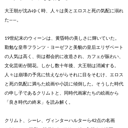
大王朝が沈みゆく時、人々は美とエロスと死の気配に溺れ
た――。
19世紀末のウィーンは、黄昏時の美しさに輝いていた。
勤勉な皇帝フランツ・ヨーゼフと美貌の皇后エリザベート
の人気は高く、街は都会的に改造され、カフェが賑わい、
文化芸術が開花。しかし数十年後、大王朝は消滅する。
人々は崩壊の予兆に怯えながらそれに目をそむけ、エロス
と死の気配に満ちた絵画や小説に傾倒した。そうした時代
の申し子であるクリムトと、同時代画家たちの絵画から
「良き時代の終末」を読み解く。
クリムト、シーレ、ヴィンターハルターら42点の名画