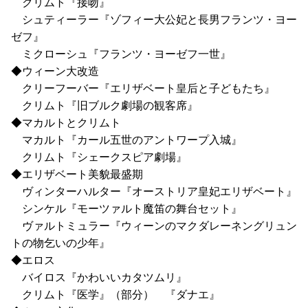
クリムト『接吻』
シュティーラー『ゾフィー大公妃と長男フランツ・ヨー
ゼフ』
ミクローシュ『フランツ・ヨーゼフ一世』
◆ウィーン大改造
クリーフーバー『エリザベート皇后と子どもたち』
クリムト『旧ブルク劇場の観客席』
◆マカルトとクリムト
マカルト『カール五世のアントワープ入城』
クリムト『シェークスピア劇場』
◆エリザベート美貌最盛期
ヴィンターハルター『オーストリア皇妃エリザベート』
シンケル『モーツァルト魔笛の舞台セット』
ヴァルトミュラー『ウィーンのマクダレーネングリュン
トの物乞いの少年』
◆エロス
バイロス『かわいいカタツムリ』
クリムト『医学』（部分） 『ダナエ』