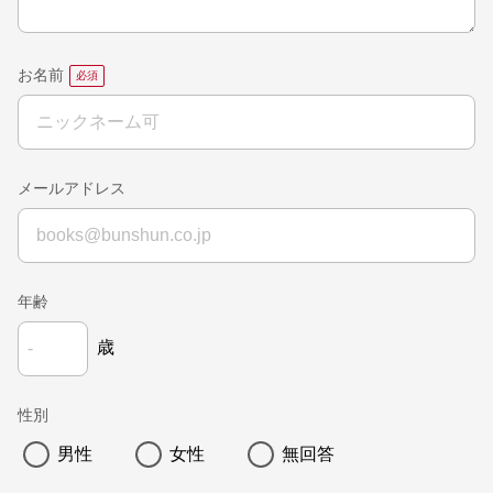
お名前
メールアドレス
年齢
歳
性別
男性
女性
無回答