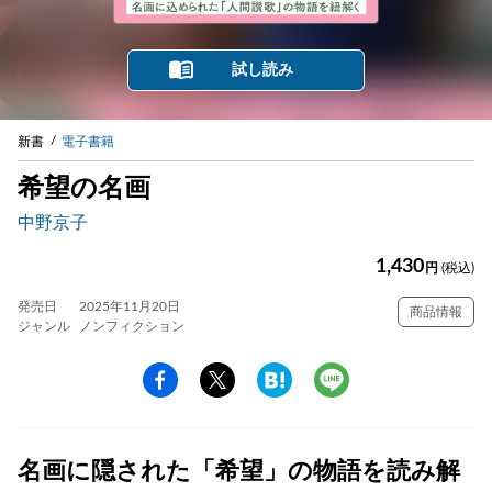
試し読み
新書
電子書籍
希望の名画
中野京子
1,430
円
(税込)
発売日
2025年11月20日
商品情報
ジャンル
ノンフィクション
名画に隠された「希望」の物語を読み解