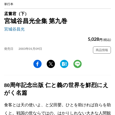
単行本
孟嘗君（下）
宮城谷昌光全集 第九巻
宮城谷昌光
5,028
円
(税込)
発売日
2003年01月09日
商品情報
80周年記念出版 仁と義の世界を鮮烈にえ
がく名篇
食客とは天の使いよ、と父田嬰。ひとを助ければ自らを助
くと。戦国の世ならではの、はかりしれない大きな人間観