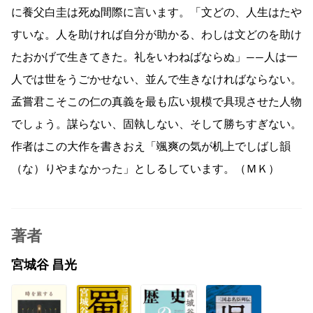
に養父白圭は死ぬ間際に言います。「文どの、人生はたや
すいな。人を助ければ自分が助かる、わしは文どのを助け
たおかげで生きてきた。礼をいわねばならぬ」——人は一
人では世をうごかせない、並んで生きなければならない。
孟嘗君こそこの仁の真義を最も広い規模で具現させた人物
でしょう。謀らない、固執しない、そして勝ちすぎない。
作者はこの大作を書きおえ「颯爽の気が机上でしばし韻
（な）りやまなかった」としるしています。（ＭＫ）
著者
宮城谷 昌光