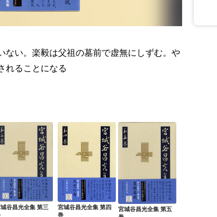
いない。楽毅は父祖の墓前で虚無にしずむ。や
されることになる
宮城谷昌光全集 第三
宮城谷昌光全集 第四
宮城谷昌光全集 第五
巻
巻
巻