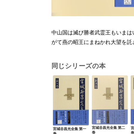
中山国は滅び勝者武霊王もいまは
がて燕の昭王にまねかれ大望を託
同じシリーズの本
宮城谷昌光全集 第二
宮城谷昌光全集 第一
巻
巻