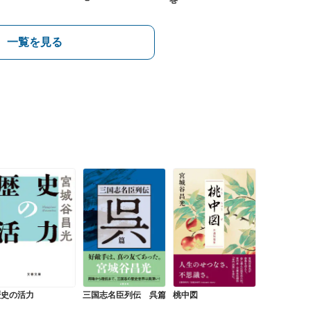
一覧を見る
歴史の活力
三国志名臣列伝 呉篇
桃中図