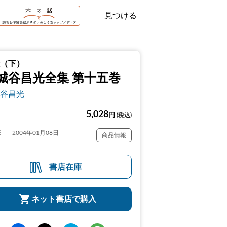
見つける
（下）
城谷昌光全集 第十五巻
谷昌光
5,028
円
(税込)
日
2004年01月08日
商品情報
書店在庫
ネット書店で購入