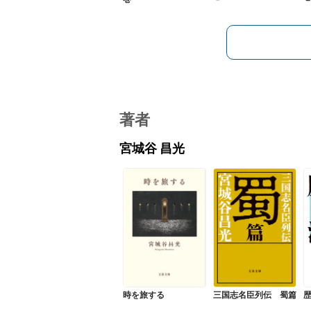
著者
宮城谷 昌光
時を旅する
三国志名臣列伝 蜀篇