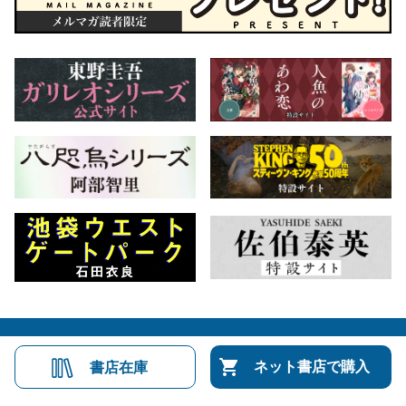
会社概要
自費出版のご案内
お問合せ
ネット書店で購入
書店在庫
株式会社文藝春秋
文春オンライン
Number Web
CREA WEB
Copyright © Bungeishunju Ltd.