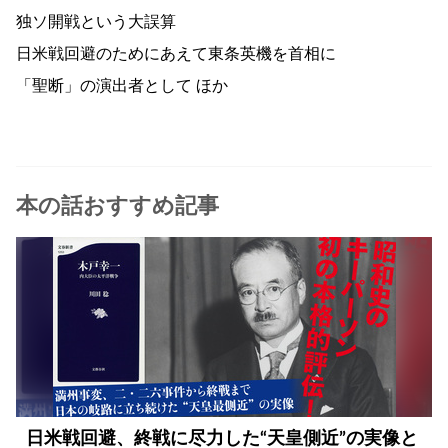
独ソ開戦という大誤算
日米戦回避のためにあえて東条英機を首相に
「聖断」の演出者として ほか
本の話おすすめ記事
日米戦回避、終戦に尽力した“天皇側近”の実像と