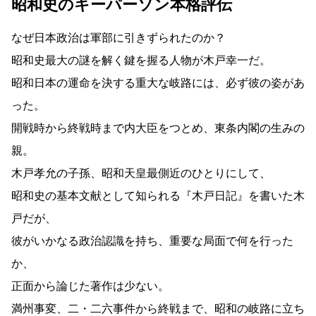
昭和史のキーパーソン本格評伝
なぜ日本政治は軍部に引きずられたのか？
昭和史最大の謎を解く鍵を握る人物が木戸幸一だ。
昭和日本の運命を決する重大な岐路には、必ず彼の姿があ
った。
開戦時から終戦時まで内大臣をつとめ、東条内閣の生みの
親。
木戸孝允の子孫、昭和天皇最側近のひとりにして、
昭和史の基本文献として知られる『木戸日記』を書いた木
戸だが、
彼がいかなる政治認識を持ち、重要な局面で何を行った
か、
正面から論じた著作は少ない。
満州事変、二・二六事件から終戦まで、昭和の岐路に立ち