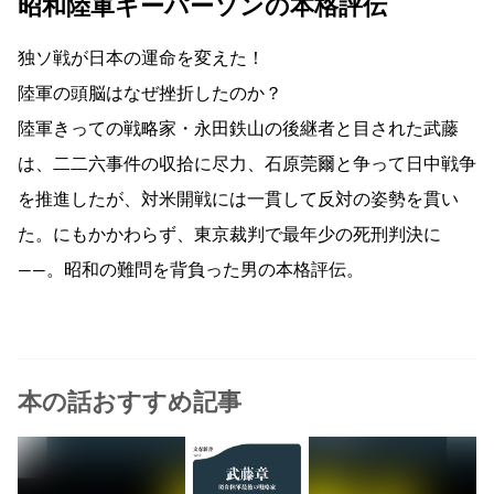
昭和陸軍キーパーソンの本格評伝
独ソ戦が日本の運命を変えた！
陸軍の頭脳はなぜ挫折したのか？
陸軍きっての戦略家・永田鉄山の後継者と目された武藤
は、二二六事件の収拾に尽力、石原莞爾と争って日中戦争
を推進したが、対米開戦には一貫して反対の姿勢を貫い
た。にもかかわらず、東京裁判で最年少の死刑判決に
――。昭和の難問を背負った男の本格評伝。
本の話おすすめ記事