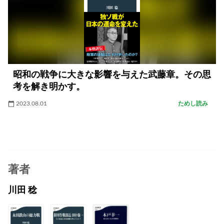
昭和の戦争に大きな影響を与えた武藤章。その思
考を解き明かす。
2023.08.01
ためし読み
著者
川田 稔