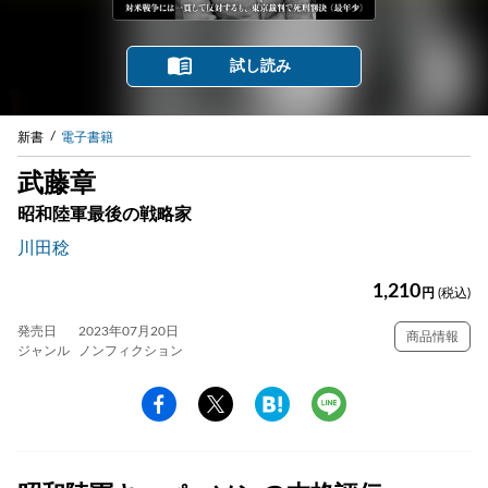
試し読み
新書
電子書籍
武藤章
昭和陸軍最後の戦略家
川田稔
1,210
円
(税込)
発売日
2023年07月20日
商品情報
ジャンル
ノンフィクション