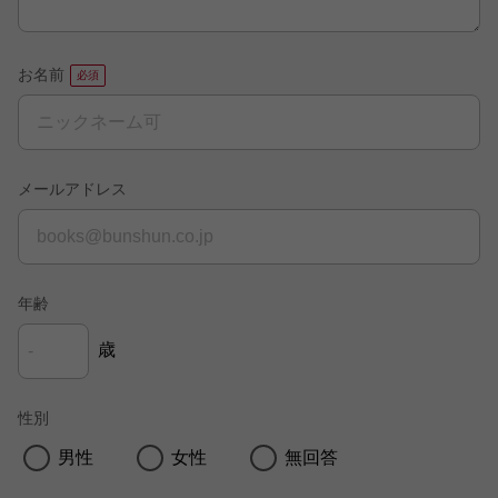
お名前
メールアドレス
年齢
歳
性別
男性
女性
無回答