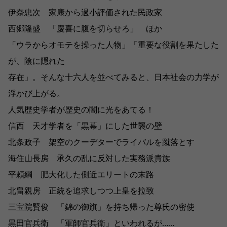
伊奈忠次 家康から過小評価された民政家
西郷隆盛 「慶喜に腹を切らせろ」 ほか
「ウラからオモテを操った人物」「重要な役割を果たした
が、陰に隠れた
存在」。そんな十六人を並べてみると、日本社会の力学が
浮かび上がる。
人気歴史学者が歴史の闇に光をあてる！
信西 天才学者を「黒幕」にした世襲の壁
北条政子 架空のクーデターでライバルを蹴落とす
海住山長房 承久の乱に反対した実務派貴族
平頼綱 肥大化した側近エリートの末路
北畠親房 正統を追求しつつ上皇を拉致
三宝院賢俊 「錦の御旗」を持ち帰った尊氏の密使
黒田官兵衛 「軍師官兵衛」といわれるが……