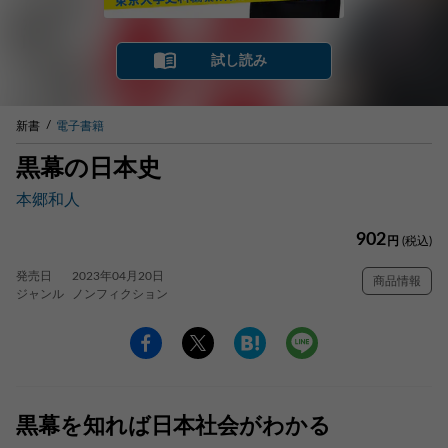
試し読み
新書
電子書籍
黒幕の日本史
本郷和人
902
円
(税込)
発売日
2023年04月20日
商品情報
ジャンル
ノンフィクション
黒幕を知れば日本社会がわかる