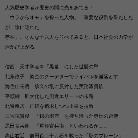
人気歴史学者が歴史の闇に光をあてる！
「ウラからオモテを操った人物」「重要な役割を果たした
が、陰に隠れた
存在」。そんな十六人を並べてみると、日本社会の力学が
浮かび上がる。
信西 天才学者を「黒幕」にした世襲の壁
北条政子 架空のクーデターでライバルを蹴落とす
海住山長房 承久の乱に反対した実務派貴族
平頼綱 肥大化した側近エリートの末路
北畠親房 正統を追求しつつ上皇を拉致
三宝院賢俊 「錦の御旗」を持ち帰った尊氏の密使
黒田官兵衛 「軍師官兵衛」といわれるが……
高山右近 前田百二十万石を救った「影のブレーン」