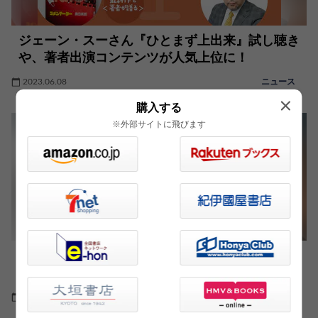
ジェーン・スーさん『ひとまず上出来』試し聴き
や、著者出演コンテンツが人気上位に！
2023.06.08
ニュース
購入する
※外部サイトに飛びます
日本史の「黒幕」16人をクローズアップ。この
国の権力構造の歴史を暴く！
2023.04.24
ためし読み