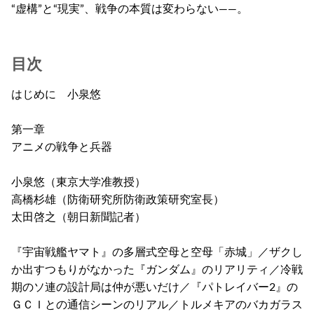
“虚構”と“現実”、戦争の本質は変わらない――。
目次
はじめに 小泉悠
第一章
アニメの戦争と兵器
小泉悠（東京大学准教授）
高橋杉雄（防衛研究所防衛政策研究室長）
太田啓之（朝日新聞記者）
『宇宙戦艦ヤマト』の多層式空母と空母「赤城」／ザクし
か出すつもりがなかった『ガンダム』のリアリティ／冷戦
期のソ連の設計局は仲が悪いだけ／『パトレイバー2』の
ＧＣＩとの通信シーンのリアル／トルメキアのバカガラス