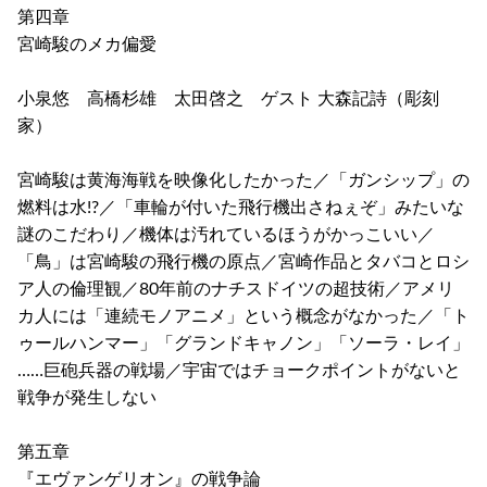
第四章
宮崎駿のメカ偏愛
小泉悠 高橋杉雄 太田啓之 ゲスト 大森記詩（彫刻
家）
宮崎駿は黄海海戦を映像化したかった／「ガンシップ」の
燃料は水!?／「車輪が付いた飛行機出さねぇぞ」みたいな
謎のこだわり／機体は汚れているほうがかっこいい／
「鳥」は宮崎駿の飛行機の原点／宮崎作品とタバコとロシ
ア人の倫理観／80年前のナチスドイツの超技術／アメリ
カ人には「連続モノアニメ」という概念がなかった／「ト
ゥールハンマー」「グランドキャノン」「ソーラ・レイ」
……巨砲兵器の戦場／宇宙ではチョークポイントがないと
戦争が発生しない
第五章
『エヴァンゲリオン』の戦争論