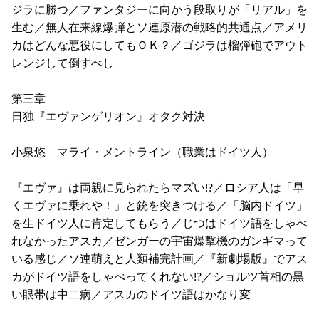
ジラに勝つ／ファンタジーに向かう段取りが「リアル」を
生む／無人在来線爆弾とソ連原潜の戦略的共通点／アメリ
カはどんな悪役にしてもＯＫ？／ゴジラは榴弾砲でアウト
レンジして倒すべし
第三章
日独『エヴァンゲリオン』オタク対決
小泉悠 マライ・メントライン（職業はドイツ人）
『エヴァ』は両親に見られたらマズい!?／ロシア人は「早
くエヴァに乗れや！」と銃を突きつける／「脳内ドイツ」
を生ドイツ人に肯定してもらう／じつはドイツ語をしゃべ
れなかったアスカ／ゼンガーの宇宙爆撃機のガンギマって
いる感じ／ソ連萌えと人類補完計画／『新劇場版』でアス
カがドイツ語をしゃべってくれない!?／ショルツ首相の黒
い眼帯は中二病／アスカのドイツ語はかなり変