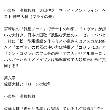
小泉悠 高橋杉雄 太田啓之 マライ・メントライン ゲ
スト 神島大輔（マライの夫）
宮崎駿の『雑想ノート』でデートの約束／『エヴァ』が嫌
いで大好き／日本の国歌『残酷な天使のテーゼ』／パパと
一緒に「松」型駆逐艦を作ろう／小泉さんはアスカがお好
き／『エヴァ』の兵器の使い方は特撮／『ゴジラ−1.0』と
『シン・ゴジラ』のフェチの差／アスカがリアルヨーロッ
パ人だったら？／ドイツ人は効率重視で人類補完計画に賛
同する!?
第六章
佐藤大輔とドローンの戦争
小泉悠 高橋杉雄
佐藤大輔『遙かなる星』は完結している!?／“冷戦”に持っ