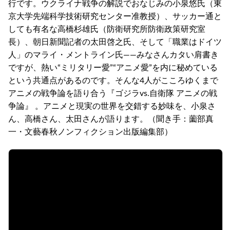
行です。ウクライナ戦争の解説でおなじみの小泉悠氏（東
京大学先端科学技術研究センター准教授）、サッカー通と
しても有名な高橋杉雄氏（防衛研究所防衛政策研究室
長）、朝日新聞記者の太田啓之氏、そして「職業はドイツ
人」のマライ・メントライン氏――みなさんカタい肩書き
ですが、熱い“ミリタリー愛”“アニメ愛”を内に秘めている
という共通点があるのです。そんな4人がこころゆくまで
アニメの戦争論を語り合う『ゴジラvs.自衛隊 アニメの戦
争論』 。アニメと現実の世界を交錯する妙味を、小泉さ
ん、高橋さん、太田さんが語ります。（聞き手：薗部真
一・文藝春秋ノンフィクション出版編集部）