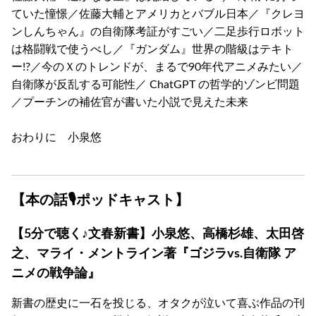
ていた憧憬／佐藤大輔とアメリカとバブル日本／『クレヨ
ンしんちゃん』の自衛隊考証がすごい／二足歩行ロボット
は格闘戦で使うべし／『ガンダム』世界の階級はテキト
ー!?／今のＸのトレンドが、まるで90年代アニメみたい／
自衛隊が反乱する可能性／ ChatGPT の哲学的ゾンビ問題
／プーチンの補佐官が書いた小説で見えた未来
おわりに 小泉悠
【本の話🎙ポッドキャスト】
【5分で聴く♪文春新書】小泉悠、高橋杉雄、太田啓
之、マライ・メントライン著『ゴジラvs.自衛隊 ア
ニメの戦争論』
新書の歴史に一石を投じる、オタクが泣いて喜ぶ作品の刊