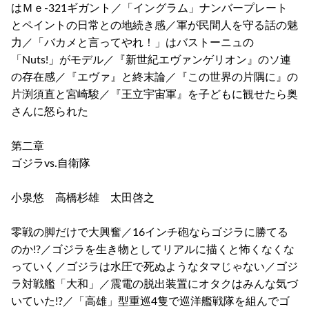
はＭｅ-321ギガント／「イングラム」ナンバープレート
とペイントの日常との地続き感／軍が民間人を守る話の魅
力／「バカメと言ってやれ！」はバストーニュの
「Nuts!」がモデル／『新世紀エヴァンゲリオン』のソ連
の存在感／『エヴァ』と終末論／『この世界の片隅に』の
片渕須直と宮崎駿／『王立宇宙軍』を子どもに観せたら奥
さんに怒られた
第二章
ゴジラvs.自衛隊
小泉悠 高橋杉雄 太田啓之
零戦の脚だけで大興奮／16インチ砲ならゴジラに勝てる
のか!?／ゴジラを生き物としてリアルに描くと怖くなくな
っていく／ゴジラは水圧で死ぬようなタマじゃない／ゴジ
ラ対戦艦「大和」／震電の脱出装置にオタクはみんな気づ
いていた!?／「高雄」型重巡4隻で巡洋艦戦隊を組んでゴ