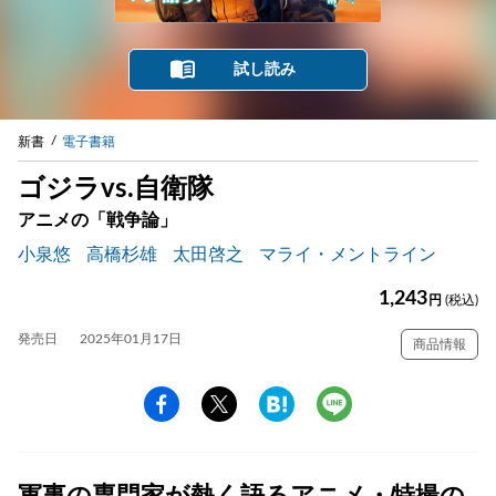
試し読み
新書
電子書籍
ゴジラvs.自衛隊
アニメの「戦争論」
小泉悠
高橋杉雄
太田啓之
マライ・メントライン
1,243
円
(税込)
発売日
2025年01月17日
商品情報
軍事の専門家が熱く語るアニメ・特撮の