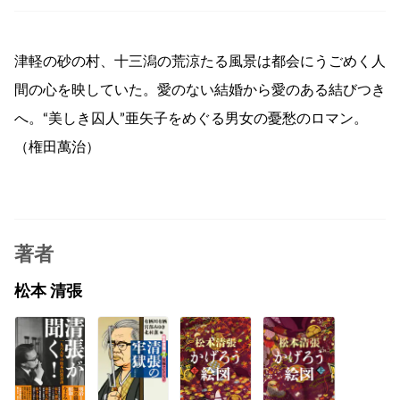
津軽の砂の村、十三潟の荒涼たる風景は都会にうごめく人
間の心を映していた。愛のない結婚から愛のある結びつき
へ。“美しき囚人”亜矢子をめぐる男女の憂愁のロマン。
（権田萬治）
著者
松本 清張