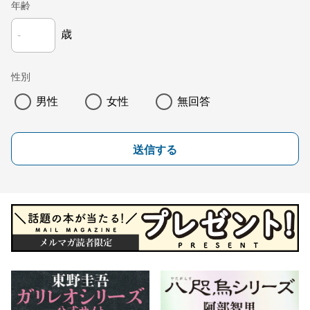
年齢
歳
性別
男性
女性
無回答
送信する