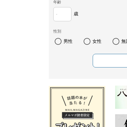
年齢
歳
性別
男性
女性
無