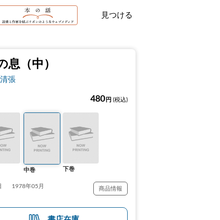
見つける
の息（中）
清張
480
円
(税込)
下巻
中巻
日
1978年05月
商品情報
書店在庫