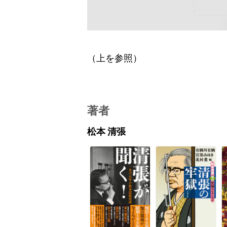
（上を参照）
著者
松本 清張