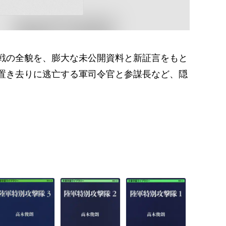
戦の全貌を、膨大な未公開資料と新証言をもと
置き去りに逃亡する軍司令官と参謀長など、隠