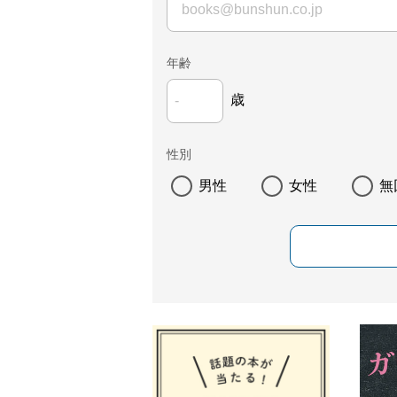
年齢
歳
性別
男性
女性
無