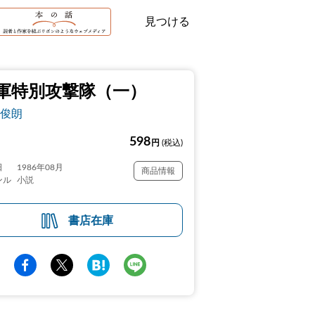
見つける
軍特別攻撃隊（一）
俊朗
598
円
(税込)
日
1986年08月
商品情報
ンル
小説
書店在庫