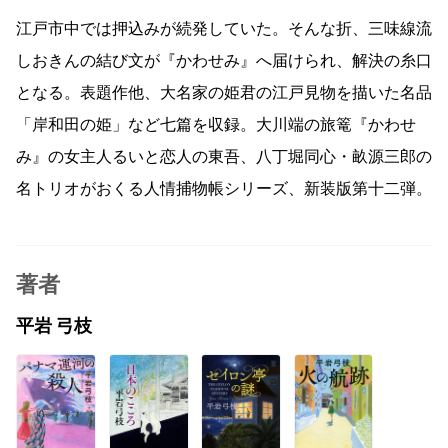
江戸市中では押込みが続発していた。そんな折、三味線流
しおきんの結び文が『かわせみ』へ届けられ、解決の糸口
となる。表題作他、大名家の姫君の江戸見物を描いた名品
「岸和田の姫」など七篇を収録。大川端の旅篭『かわせ
み』の女主人るいと恋人の東吾、八丁堀同心・畝源三郎の
名トリオがおくる人情捕物帳シリーズ、新装版第十二弾。
著者
平岩 弓枝