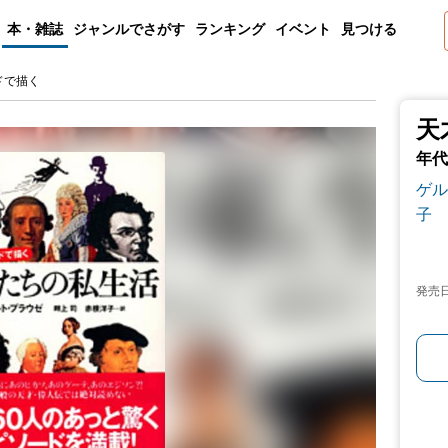
本・雑誌
ジャンルでさがす
ランキング
イベント
見つける
ドで描く
天
年代
ゲル
子
発売