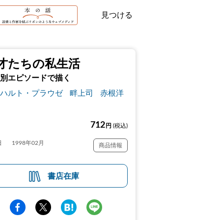
見つける
才たちの私生活
別エピソードで描く
ハルト・プラウゼ
畔上司
赤根洋
712
円
(税込)
日
1998年02月
商品情報
書店在庫