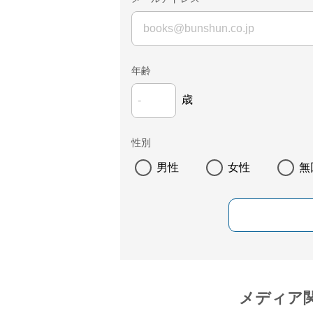
年齢
歳
性別
男性
女性
無
メディア