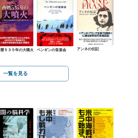
アンネの伝記
西暦５３５年の大噴火
ペンギンの音楽会
一覧を見る