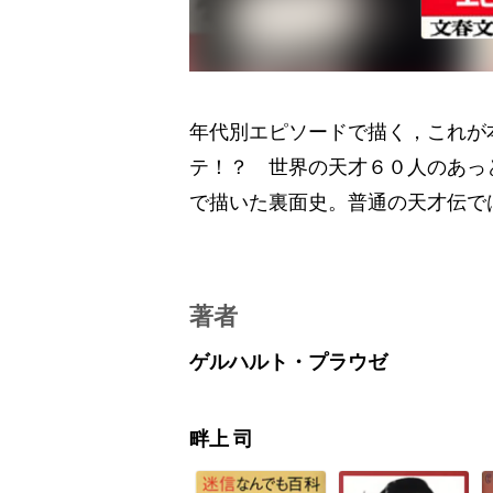
年代別エピソードで描く，これが
テ！？ 世界の天才６０人のあっ
で描いた裏面史。普通の天才伝で
著者
ゲルハルト・プラウゼ
畔上 司