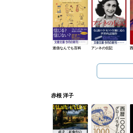
迷信なんでも百科
アンネの伝記
赤根 洋子