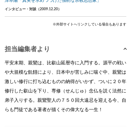
津本陽「真実を求めつづけた強靭な宗教思想家」
インタビュー・対談（2009.12.20）
※外部サイトへリンクしている場合もあります
担当編集者より
平安末期、親鸞は、比叡山延暦寺に入門する。源平の戦い
や大規模な飢饉により、日本中が苦しみに喘ぐ中、親鸞は
激しい修行に打ち込むものの納得がいかず、ついに２０年
修行した叡山を下り、専修（せんじゅ）念仏を説く法然に
弟子入りする。親鸞聖人の７５０回大遠忌を迎える今、自
らも門徒である著者が描くその偉大なる一生！