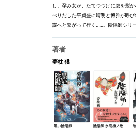
し、孕み女が、たてつづけに腹を裂か
べりだした平貞盛に晴明と博雅が呼び
謀へと繋がって行く……。陰陽師シリ
著者
夢枕 獏
黒い陰陽師
陰陽師 氷隠梅ノ巻
陰