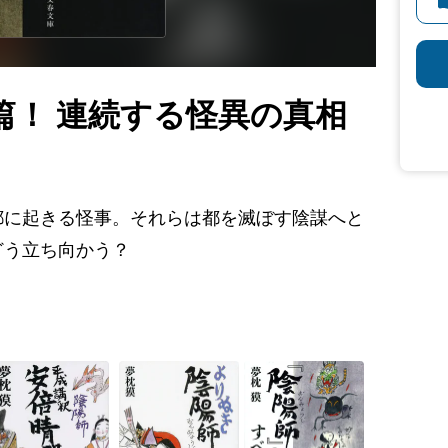
篇！ 連続する怪異の真相
都に起きる怪事。それらは都を滅ぼす陰謀へと
どう立ち向かう？