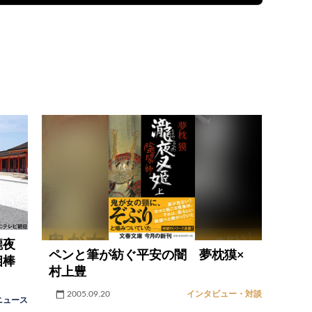
瀧夜
ペンと筆が紡ぐ平安の闇 夢枕獏×
相棒
村上豊
2005.09.20
インタビュー・対談
ニュース