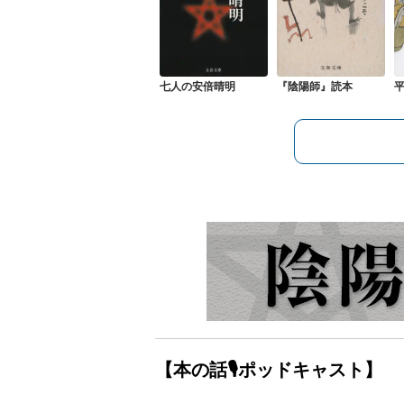
七人の安倍晴明
『陰陽師』読本
【本の話🎙ポッドキャスト】