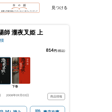
見つける
陽師 瀧夜叉姫 上
獏
814
円
(税込)
下巻
日
2008年09月03日
商品情報