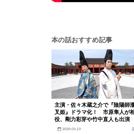
本の話おすすめ記事
主演・佐々木蔵之介で『陰陽師
叉姫』ドラマ化！ 市原隼人が
役、剛力彩芽や竹中直人も出演
2020.03.23