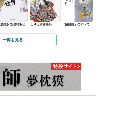
平成講釈 安倍晴明伝
よりぬき陰陽師
『陰陽師』のすべて
一覧を見る