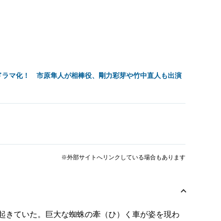
ドラマ化！ 市原隼人が相棒役、剛力彩芽や竹中直人も出演
」
※外部サイトへリンクしている場合もあります
起きていた。巨大な蜘蛛の牽（ひ）く車が姿を現わ