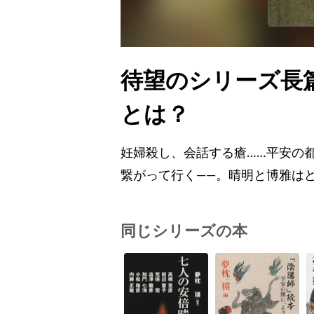
待望のシリーズ長
とは？
妊婦殺し、会話する瘡……平安の
繋がって行く——。晴明と博雅は
同じシリーズの本