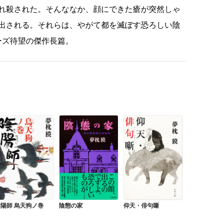
れ殺された。そんななか、顔にできた瘡が突然しゃ
出される。それらは、やがて都を滅ぼす恐ろしい陰
ーズ待望の傑作長篇。
陽師 烏天狗ノ巻
陰態の家
仰天・俳句噺