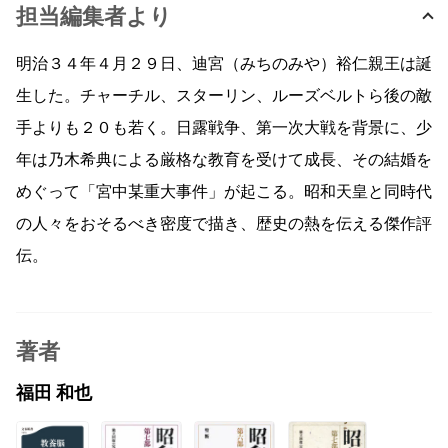
担当編集者より
明治３４年４月２９日、迪宮（みちのみや）裕仁親王は誕
生した。チャーチル、スターリン、ルーズベルトら後の敵
手よりも２０も若く。日露戦争、第一次大戦を背景に、少
年は乃木希典による厳格な教育を受けて成長、その結婚を
めぐって「宮中某重大事件」が起こる。昭和天皇と同時代
の人々をおそるべき密度で描き、歴史の熱を伝える傑作評
伝。
著者
福田 和也