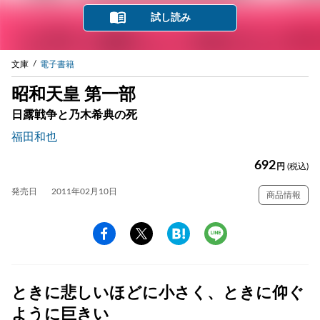
試し読み
文庫
電子書籍
昭和天皇 第一部
日露戦争と乃木希典の死
福田和也
692
円
(税込)
発売日
2011年02月10日
商品情報
ときに悲しいほどに小さく、ときに仰ぐ
ように巨きい