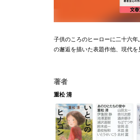
子供のころのヒーローに二十六年
の邂逅を描いた表題作他、現代を
著者
重松 清