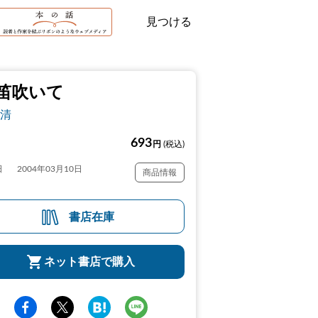
見つける
笛吹いて
清
693
円
(税込)
日
2004年03月10日
商品情報
書店在庫
ネット書店で購入