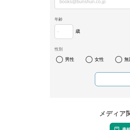
年齢
歳
性別
男性
女性
無
メディア
表