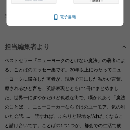
ーズ──ついに涙と感動の最終章
2019.06.05
コラム・エッセイ
電子書籍
担当編集者より
ベストセラー『ニューヨークのとけない魔法』の著者によ
る、ことばのエッセー集です。20年以上にわたってニュ
ーヨークに滞在した著者が、現地で耳にした温かい言葉、
癒されるひと言を、英語表現とともに1冊にまとめまし
た。世界一にぎやかだけど孤独な街で、囁かれあう「魔法
のことば」。ニューヨーカーならではのユーモア、気の利
いた会話……一読すれば、ふらりと現地を訪れたくなるこ
と請け合いです。ことばの1つ1つが、都会での生活で疲