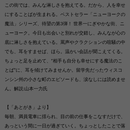
この街では、みんな淋しさを抱えてる。だから、人を幸せ
にすることばが生まれる。ベストセラー「ニューヨークの
魔法」シリーズ、待望の第3弾！ 世界一にぎやかな街、ニ
ューヨーク。今日も出会いと別れが交錯し、みんなが心の
底に淋しさを抱えている。罵声やクラクションの喧騒の中
でも、耳をすませば、ほら。温かい会話が聞こえてくる。
ちょっと足を止めて、“相手も自分も幸せにする魔法のこ
とば”に、耳を傾けてみませんか。留学先だったウィスコ
ンシン州の小さな町のエピソードも、涙なしには読めませ
ん。解説:山本一力氏
【「あとがき」より】
毎朝、満員電車に揺られ、目の前の仕事をこなすだけで、
あっという間に一日が過ぎていく。ちょっとしたことで落