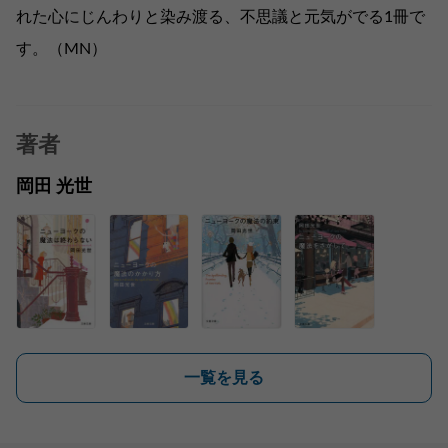
れた心にじんわりと染み渡る、不思議と元気がでる1冊で
す。（MN）
著者
岡田 光世
一覧を見る