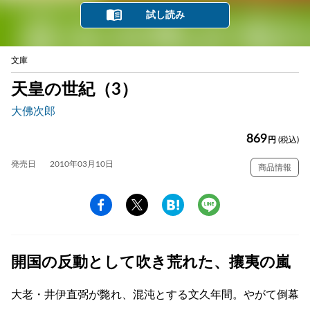
試し読み
文庫
天皇の世紀（3）
大佛次郎
869
円
(税込)
発売日
2010年03月10日
商品情報
開国の反動として吹き荒れた、攘夷の嵐
大老・井伊直弼が斃れ、混沌とする文久年間。やがて倒幕