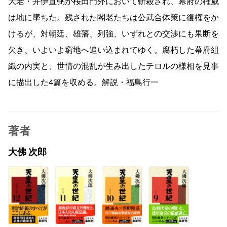
大老・井伊直弼が桜田門外において斬殺され、幕府の権威
は地に墜ちた。残された閣老たちは公武合体策に復権をか
けるが、対朝廷、雄藩、列強、いずれとの交渉にも果断を
欠き、いよいよ窮地へ追い込まれてゆく。腐朽した幕府組
織の内実と、世情の混乱が生み出したテロルの様相を見事
に描出した4篇を収める。解説・福島行一
著者
大佛 次郎