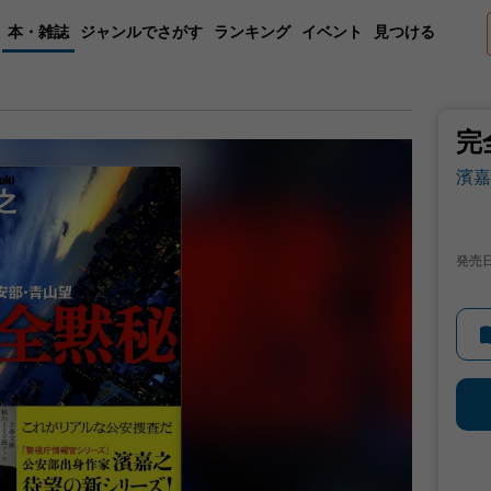
本・雑誌
ジャンルでさがす
ランキング
イベント
見つける
完
濱嘉
発売