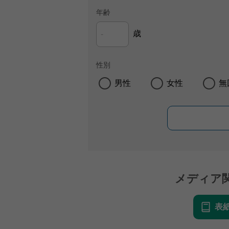
年齢
歳
性別
男性
女性
無
メディア
表