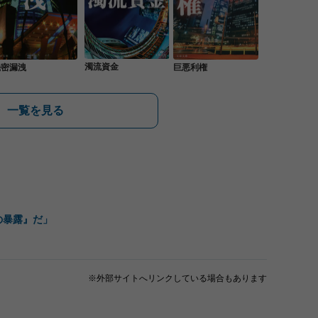
濁流資金
機密漏洩
巨悪利権
一覧を見る
の暴露』だ」
※外部サイトへリンクしている場合もあります