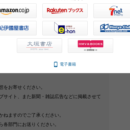
伏蛇の闇網
天空の魔手
孤高の血族
一覧を見る
電子書籍
想をお寄せください。
ブサイト、また新聞・雑誌広告などに掲載させて
かねますのでご了承ください。
ら各部門にお送りください。