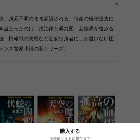
秘。身元不明のまま起訴される。特命の極秘捜査に
き当たったのは、政治家と暴力団、芸能界が絡み合
法、情報戦の実態など公安出身者にしか書けない圧
ェンス警察小説の新シリーズ。
購入する
※外部サイトに飛びます