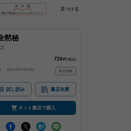
見つける
全黙秘
之
726
円
(税込)
日
2011年09月02日
商品情報
試し読み
書店在庫
ネット書店で購入