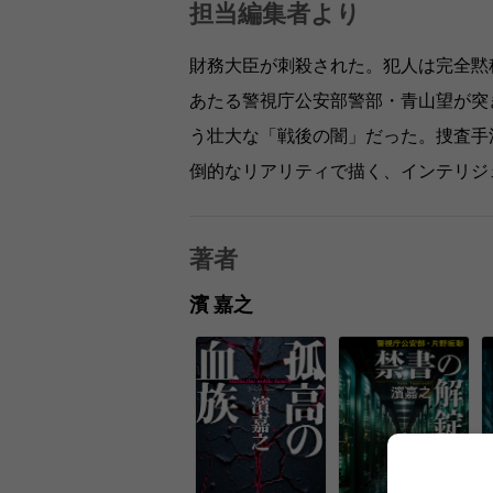
担当編集者より
財務大臣が刺殺された。犯人は完全黙
あたる警視庁公安部警部・青山望が突
う壮大な「戦後の闇」だった。捜査手
倒的なリアリティで描く、インテリジ
著者
濱 嘉之