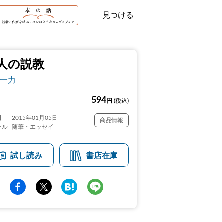
見つける
人の説教
一力
594
円
(税込)
日
2015年01月05日
商品情報
ンル
随筆・エッセイ
試し読み
書店在庫