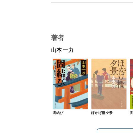
著者
山本 一力
固結び
ほかげ橋夕景