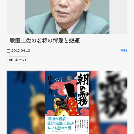
戦国土佐の名将の情愛と悲運
2012.04.10
書評
#山本 一力