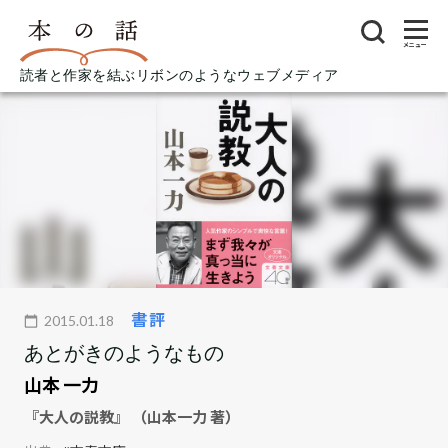
メニュー
読者と作家を結ぶリボンのようなウェブメディア
書評
2015.01.18
あとがきのようなもの
山本 一力
『大人の説教』 （山本一力 著）