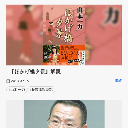
『ほかげ橋夕景』解説
2013.09.16
書評
#山本 一力
#長宗我部 友親