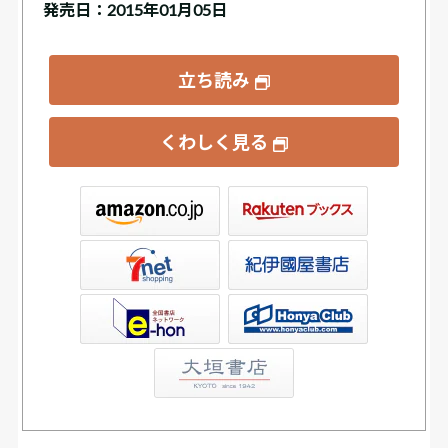
発売日：2015年01月05日
立ち読み
くわしく見る
ックス
屋書店ウェブストア
Club