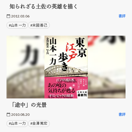
知られざる土佐の英雄を描く
2012.03.06
書評
#山本 一力
#末國 善己
「途中」の光景
2010.08.20
書評
#山本 一力
#金澤 篤宏