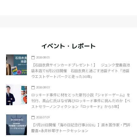
イベント・レポート
2026.08.05
【石田衣良サインカードプレゼント！】 ジュンク堂書店池
袋本店で8月22日開催 石田衣良と過ごす池袋ナイト「池袋
ウエストゲートパークと走った30年」
2026.08.03
ロッキード事件に材をとった新刊小説『シャドーゲーム』を
刊行、真山仁氏はなぜ再びロッキード事件に挑んだのか【ベ
ストセラーノンフィクション『ロッキード』から5年】
2026.07.09
【7月20日開催「海の日記念行事2026」】直木賞作家・門井
慶喜×永井紗耶子トークセッション