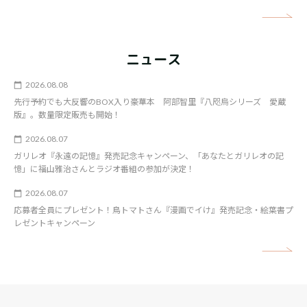
矢
ニュース
2026.08.08
先行予約でも大反響のBOX入り豪華本 阿部智里『八咫烏シリーズ 愛蔵
版』。数量限定販売も開始！
2026.08.07
ガリレオ『永遠の記憶』発売記念キャンペーン、「あなたとガリレオの記
憶」に福山雅治さんとラジオ番組の参加が決定！
2026.08.07
応募者全員にプレゼント！鳥トマトさん『漫画でイけ』発売記念・絵葉書プ
レゼントキャンペーン
矢