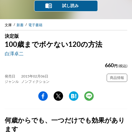
試し読み
文庫
新書
電子書籍
決定版
100歳までボケない120の方法
白澤卓二
660
円
(税込)
発売日
2015年02月06日
商品情報
ジャンル
ノンフィクション
何歳からでも、一つだけでも効果があり
ます