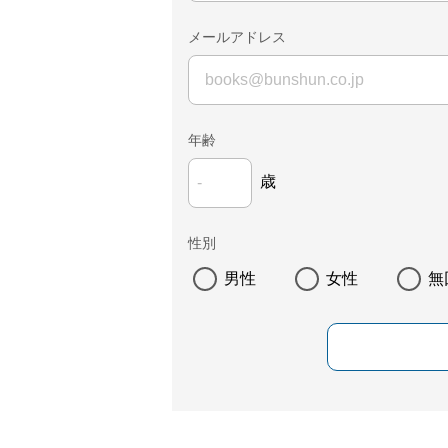
メールアドレス
年齢
歳
性別
男性
女性
無