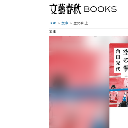
TOP
文庫
空の拳 上
文庫