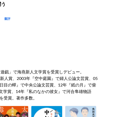
闘う
書評
福な遊戯」で海燕新人文学賞を受賞しデビュー。
新人賞、2003年『空中庭園』で婦人公論文芸賞、05
日目の蟬』で中央公論文芸賞、12年『紙の月』で柴
文学賞、14年『私のなかの彼女』で河合隼雄物語
賞を受賞。著作多数。