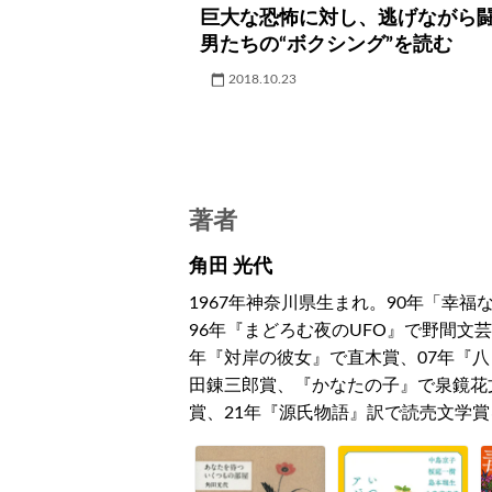
巨大な恐怖に対し、逃げながら
男たちの“ボクシング”を読む
2018.10.23
著者
角田 光代
1967年神奈川県生まれ。90年「幸
96年『まどろむ夜のUFO』で野間文芸
年『対岸の彼女』で直木賞、07年『八
田錬三郎賞、『かなたの子』で泉鏡花
賞、21年『源氏物語』訳で読売文学