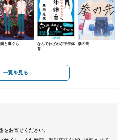
太陽と毒ぐも
なんでわざわざ中年体
拳の先
育
一覧を見る
想をお寄せください。