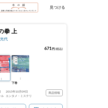
見つける
の拳 上
光代
671
円
(税込)
下巻
日
2015年10月09日
商品情報
ンル
エンタメ・ミステリ