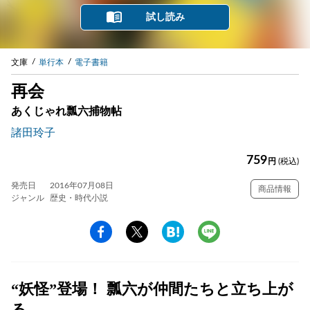
試し読み
文庫
単行本
電子書籍
再会
あくじゃれ瓢六捕物帖
諸田玲子
759
円
(税込)
発売日
2016年07月08日
商品情報
ジャンル
歴史・時代小説
“妖怪”登場！ 瓢六が仲間たちと立ち上が
る