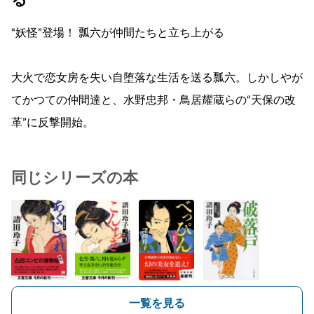
“妖怪”登場！ 瓢六が仲間たちと立ち上がる
大火で恋女房を失い自堕落な生活を送る瓢六。しかしやが
てかつての仲間達と、水野忠邦・鳥居耀蔵らの“天保の改
革”に反撃開始。
同じシリーズの本
一覧を見る