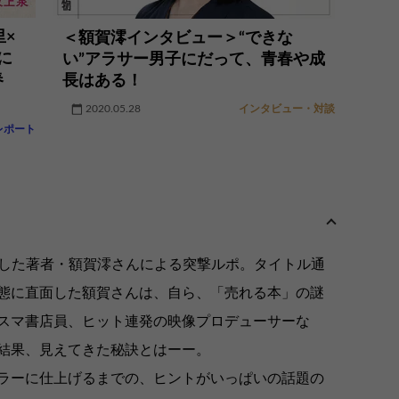
里×
＜額賀澪インタビュー＞“できな
に
い”アラサー男子にだって、青春や成
春
長はある！
2020.05.28
インタビュー・対談
レポート
した著者・額賀澪さんによる突撃ルポ。タイトル通
態に直面した額賀さんは、自ら、「売れる本」の謎
スマ書店員、ヒット連発の映像プロデューサーな
結果、見えてきた秘訣とはーー。
ラーに仕上げるまでの、ヒントがいっぱいの話題の