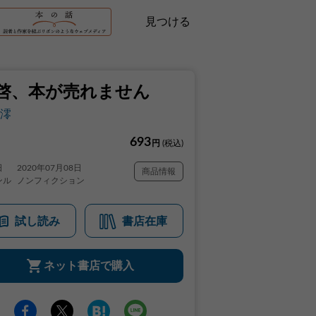
見つける
啓、本が売れません
澪
693
円
(税込)
日
2020年07月08日
商品情報
ンル
ノンフィクション
試し読み
書店在庫
ネット書店で購入