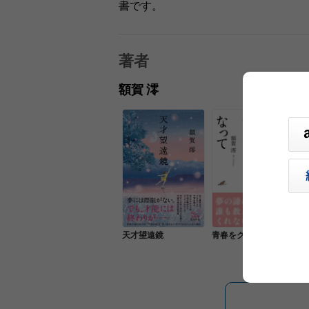
書です。
著者
額賀 澪
天才望遠鏡
青春をクビになって