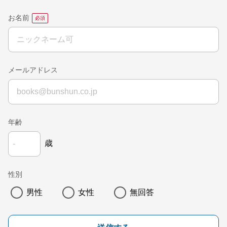
お名前
メールアドレス
年齢
歳
性別
男性
女性
無回答