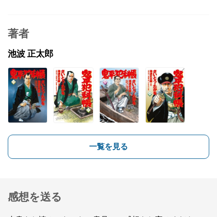
著者
池波 正太郎
一覧を見る
感想を送る