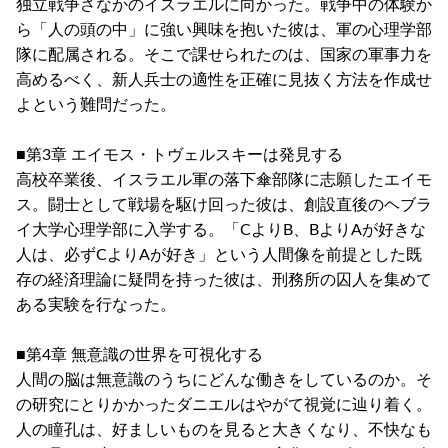
独立戦争さなかのイスラエルに向かった。戦争中の体験か
ら「人の頭の中」に強い興味を抱いた彼は、軍の心理学部
隊に配属される。そこで課せられたのは、国家の軍事力を
高めるべく、新人兵士の適性を正確に見抜く方法を作成せ
よという難問だった。
■第3章 エイモス・トヴェルスキーは発見する
高校卒業後、イスラエル軍の落下傘部隊に志願したエイモ
ス。闘士として戦場を駆け回った彼は、創設直後のヘブラ
イ大学心理学部に入学する。「CよりB、BよりAが好きな
人は、必ずCよりAが好き」という人間像を前提とした既
存の経済理論に疑問を持った彼は、刑務所の囚人を集めて
ある実験を行なった。
■第4章 無意識の世界を可視化する
人間の脳は無意識のうちにどんな働きをしているのか。そ
の研究にとりかかったダニエルはやがて視覚に辿り着く。
人の瞳孔は、好ましいものを見ると大きくなり、不快なも