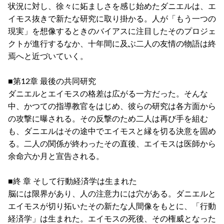
状況に対し、徐々に妬ましさを感じ始めたダニエルは、エ
イモス抜きで新たな研究に取り掛かる。人が「もう一つの
現実」を想像するときのバイアスに注目したそのプロジェ
クトが進行するなか、十年間に及ぶ二人の友情の物語は終
焉へと近づいていく。
■第12章 最後の共同研究
ダニエルとエイモスの格差は広がる一方だった。そんな
中、かつての指導教官をはじめ、彼らの研究は各方面から
の攻撃に曝される。その反撃のため二人は再び手を組む
も、ダニエルはその途中でエイモスと縁を切る決意を固め
る。二人の関係が終わったその直後、エイモスは医師から
余命六か月と宣告される。
■終 章 そして行動経済学は生まれた
脳には限界があり、人の注意力には穴がある。ダニエルと
エイモスが切り拓いたその新たな人間像をもとに、「行動
経済学」は生まれた。エイモスの死後、その権威となった