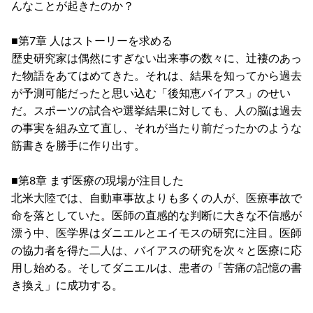
んなことが起きたのか？
■第7章 人はストーリーを求める
歴史研究家は偶然にすぎない出来事の数々に、辻褄のあっ
た物語をあてはめてきた。それは、結果を知ってから過去
が予測可能だったと思い込む「後知恵バイアス」のせい
だ。スポーツの試合や選挙結果に対しても、人の脳は過去
の事実を組み立て直し、それが当たり前だったかのような
筋書きを勝手に作り出す。
■第8章 まず医療の現場が注目した
北米大陸では、自動車事故よりも多くの人が、医療事故で
命を落としていた。医師の直感的な判断に大きな不信感が
漂う中、医学界はダニエルとエイモスの研究に注目。医師
の協力者を得た二人は、バイアスの研究を次々と医療に応
用し始める。そしてダニエルは、患者の「苦痛の記憶の書
き換え」に成功する。