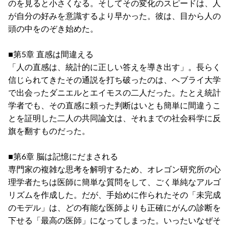
のを見ると小さくなる。そしてその変化のスピードは、人
が自分の好みを意識するより早かった。彼は、目から人の
頭の中をのぞき始めた。
■第5章 直感は間違える
「人の直感は、統計的に正しい答えを導き出す」。長らく
信じられてきたその通説を打ち破ったのは、ヘブライ大学
で出会ったダニエルとエイモスの二人だった。たとえ統計
学者でも、その直感に頼った判断はいとも簡単に間違うこ
とを証明した二人の共同論文は、それまでの社会科学に反
旗を翻すものだった。
■第6章 脳は記憶にだまされる
専門家の複雑な思考を解明するため、オレゴン研究所の心
理学者たちは医師に簡単な質問をして、ごく単純なアルゴ
リズムを作成した。だが、手始めに作られたその「未完成
のモデル」は、どの有能な医師よりも正確にがんの診断を
下せる「最高の医師」になってしまった。いったいなぜそ