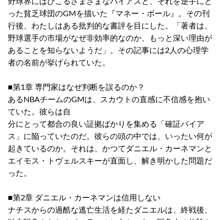
野球界にはびこるさまざまなバイアスと、それを逆手にと
った貧乏球団のGMを描いた『マネー・ボール』。その刊
行後、わたしはある批判的な書評を目にした。「著者は、
野球選手の市場がなぜ非効率的なのか、もっと深い理由が
あることを知らないようだ」。その記事には2人の心理学
者の名前が挙げられていた。
■第1章 専門家はなぜ判断を誤るのか？
あるNBAチームのGMは、スカウトの直感に不信感を抱い
ていた。彼らは自
分にとって都合の良い証拠ばかりを集める「確証バイア
ス」に陥っていたのだ。彼らの頭の中では、いったい何が
起きているのか。それは、かつてダニエル・カーネマンと
エイモス・トヴェルスキーが直面し、解き明かした問題だ
った。
■第2章 ダニエル・カーネマンは信用しない
ナチスからの過酷な逃亡生活を経たダニエルは、終戦後、