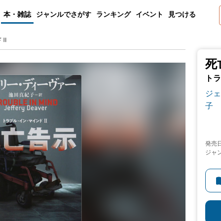
本・雑誌
ジャンルでさがす
ランキング
イベント
見つける
ドⅡ
死
トラ
ジェ
子
発売
ジャ