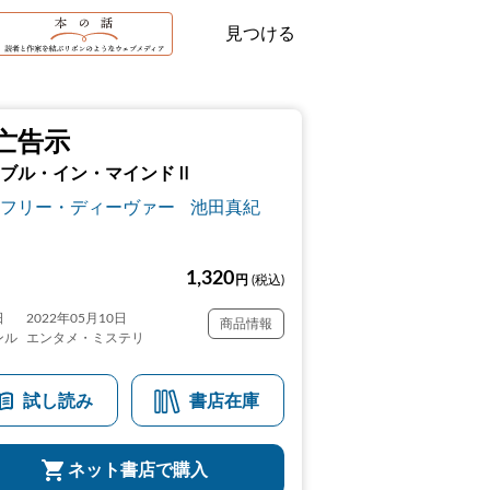
見つける
亡告示
ブル・イン・マインドⅡ
フリー・ディーヴァー
池田真紀
1,320
円
(税込)
日
2022年05月10日
商品情報
ンル
エンタメ・ミステリ
試し読み
書店在庫
ネット書店で購入