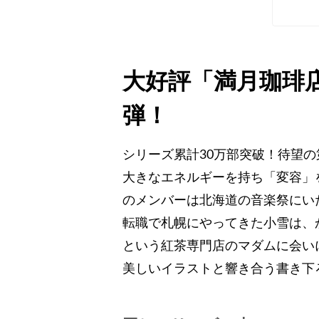
大好評「満月珈琲
弾！
シリーズ累計30万部突破！待望の
大きなエネルギーを持ち「変容」
のメンバーは北海道の音楽祭にい
転職で札幌にやってきた小雪は、
という紅茶専門店のマダムに会い
美しいイラストと響き合う書き下