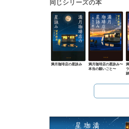
同じシリーズの本
満月珈琲店の星詠み
満月珈琲店の星詠み〜
本当の願いごと〜