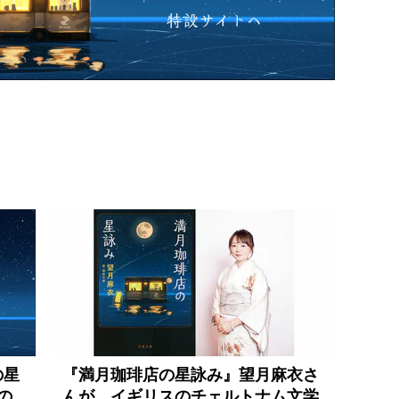
の星
『満月珈琲店の星詠み』望月麻衣さ
の
んが、イギリスのチェルトナム文学