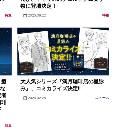
祭に登壇決定！
特集
2025.08.22
特集
く癒
大人気シリーズ『満月珈琲店の星詠
」な
み』、コミカライズ決定!!
読者
2025.02.28
ニュース
珈琲
好
特集