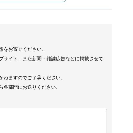
想をお寄せください。
ブサイト、また新聞・雑誌広告などに掲載させて
かねますのでご了承ください。
ら各部門にお送りください。