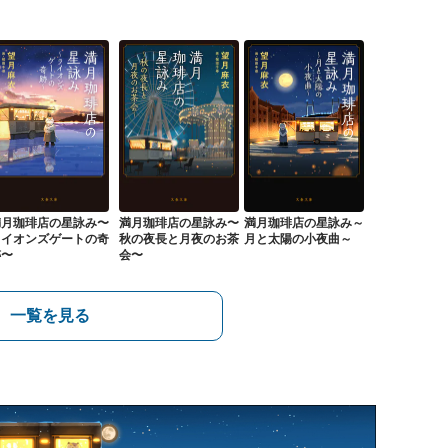
満月珈琲店の星詠み〜
満月珈琲店の星詠み〜
満月珈琲店の星詠み～
ライオンズゲートの奇
秋の夜長と月夜のお茶
月と太陽の小夜曲～
跡〜
会〜
一覧を見る