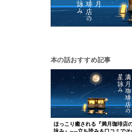
本の話おすすめ記事
ほっこり癒される『満月珈琲店
詠み』――立ち読み＆口コミでそ