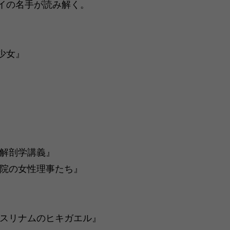
イの名手が読み解く。
少女』
学講義』
の女性理事たち』
スリナムのヒキガエル』