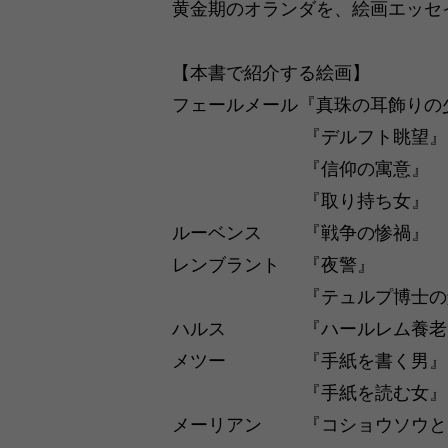
黄金期のオランダを、絵画エッセ
【本書で紹介する絵画】
フェールメール『真珠の耳飾りの
『デルフト眺望』
『信仰の寓意』
『取り持ち女』
ルーベンス 『戦争の惨禍』
レンブラント 『夜警』
『テュルプ博士の解剖
ハルス 『ハールレム養老院
メツー 『手紙を書く男』
『手紙を読む女』
メーリアン 『コショウソウと