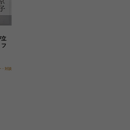
が立
 フ
』
ー・対談