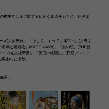
洋の歴史や芸術に関する広範な知識をもとに、絵画エ
ズ(文藝春秋)、『そして、すべては迷宮へ』(文春文
名画と建造物』(KADOKAWA)、『愛の絵』(PHP新
リーズ(光文社新書)、『災厄の絵画史』(日経プレミア
集英社)など多数。
の部屋」