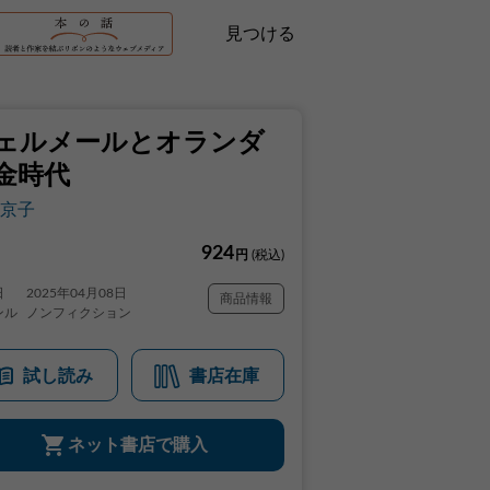
見つける
ェルメールとオランダ
金時代
京子
924
円
(税込)
日
2025年04月08日
商品情報
ンル
ノンフィクション
試し読み
書店在庫
ネット書店で購入