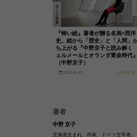
『怖い絵』著者が贈る名画×西洋
史。絵から「歴史」と「人間」
ち上がる『中野京子と読み解く
ェルメールとオランダ黄金時代
（中野京子）
2022.06.27
インタビュ
著者
中野 京子
北海道生まれ。作家、ドイツ文学者。