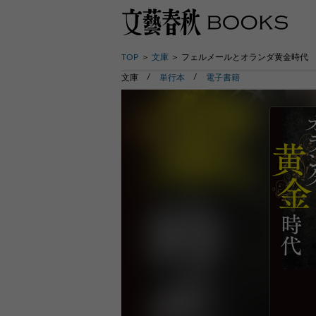
TOP
文庫
フェルメールとオランダ黄金時代
文庫
単行本
電子書籍