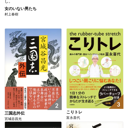
し。
女のいない男たち
村上春樹
3
2
こりトレ
三国志外伝
富永喜代
宮城谷昌光