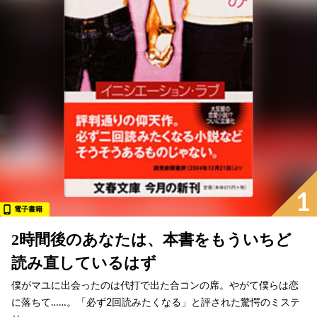
1
電子書籍
2時間後のあなたは、本書をもういちど
読み直しているはず
僕がマユに出会ったのは代打で出た合コンの席。やがて僕らは恋
に落ちて……。「必ず2回読みたくなる」と評された驚愕のミステ