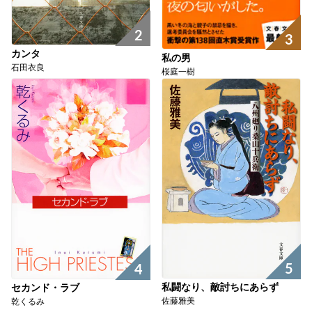
2
3
カンタ
私の男
石田衣良
桜庭一樹
5
4
私闘なり、敵討ちにあらず
セカンド・ラブ
佐藤雅美
乾くるみ