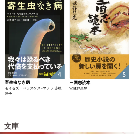
4
5
寄生虫なき病
三国志読本
モイセズ・ベラスケス=マノフ 赤根
宮城谷昌光
洋子
文庫