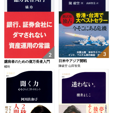
3
2
日米中アジア開戦
臆病者のための億万長者入門
陳破空 山田智美
橘玲