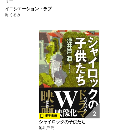
リー
イニシエーション・ラブ
乾 くるみ
2
電子書籍
シャイロックの子供たち
池井戸 潤