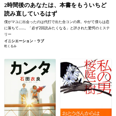
2時間後のあなたは、本書をもういちど
読み直しているはず
僕がマユに出会ったのは代打で出た合コンの席。やがて僕らは恋
に落ちて……。「必ず2回読みたくなる」と評された驚愕のミステ
リー
イニシエーション・ラブ
乾くるみ