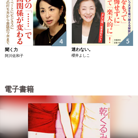
5
4
迷わない。
聞く力
櫻井よしこ
阿川佐和子
電子書籍