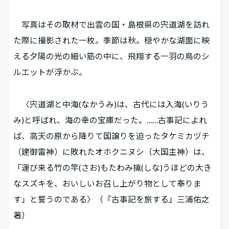
写真はその取材で出雲の国・島根県の宍道湖を訪れ
た際に撮影された一枚。季節は秋。穏やかな湖面に映
える夕陽の光の細い筋の中に、飛翔する一羽の鳥のシ
ルエットが浮かぶ。
〈宍道湖と中海(なかうみ)は、古代には入海(いりう
み)と呼ばれ、海の幸の宝庫だった。……古事記によれ
ば、高天の原から降りて国譲りを迫ったタケミカヅチ
（建御雷神）に敗れたオホクニヌシ（大国主神）は、
「運び来る竹の竿(さお)もたわみ撓(しな)うほどの大き
なスズキを、おいしいお召し上がり物として奉りま
す」と誓うのである〉（『古事記を旅する』三浦佑之
著）