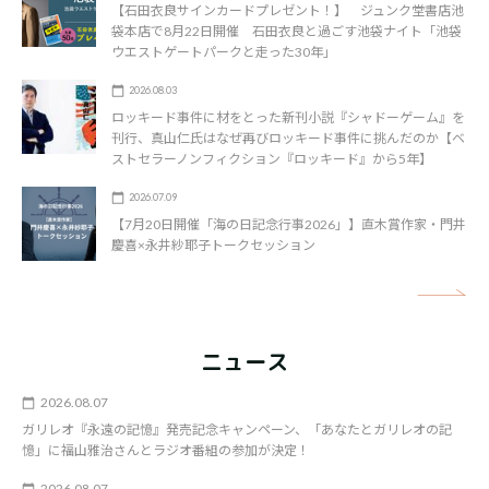
【石田衣良サインカードプレゼント！】 ジュンク堂書店池
袋本店で8月22日開催 石田衣良と過ごす池袋ナイト「池袋
ウエストゲートパークと走った30年」
2026.08.03
ロッキード事件に材をとった新刊小説『シャドーゲーム』を
刊行、真山仁氏はなぜ再びロッキード事件に挑んだのか【ベ
ストセラーノンフィクション『ロッキード』から5年】
2026.07.09
【7月20日開催「海の日記念行事2026」】直木賞作家・門井
慶喜×永井紗耶子トークセッション
矢
ニュース
2026.08.07
ガリレオ『永遠の記憶』発売記念キャンペーン、「あなたとガリレオの記
憶」に福山雅治さんとラジオ番組の参加が決定！
2026.08.07