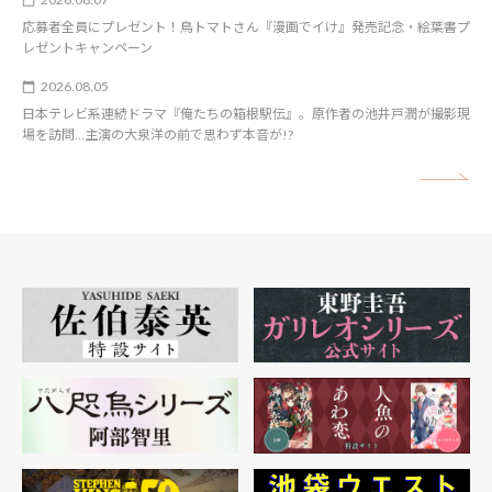
応募者全員にプレゼント！鳥トマトさん『漫画でイけ』発売記念・絵葉書プ
レゼントキャンペーン
2026.08.05
日本テレビ系連続ドラマ『俺たちの箱根駅伝』。原作者の池井戸潤が撮影現
場を訪問…主演の大泉洋の前で思わず本音が!?
矢