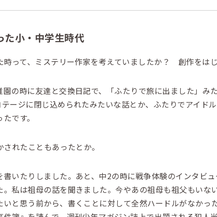
った小・中学生時代
した時って、ミステリー作家を考えていましたか？ 創作をは
園の時に友達と交換日記で、「ふたりで旅に出ました」みた
コテージに閉じ込められたみたいな話とか、ふたりでアイド
ったです。
書かされたこともあったとか。
書いたりしました。あと、中2の時に戦争体験のインタビュ
た。私は祖母の話を聞きました。今やあの祖母も祖父もいな
たいと思う前から、書くことに対して全然ハードルがなかっ
事件簿』を読んで、週刊少年マガジン誌上で出題される犯人