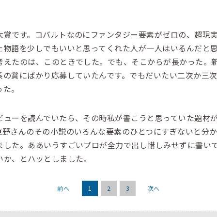
賞です。コバルトなのにファンタジー要素がゼロの、超現実
た物語を少しでもいいと思ってくれた人が一人はいるんだと
考えたのは、このときでした。でも、そこからが長かった。
系の賞にばかり応募していたんです。でもだいたい二次か三
った。
ューを読んでいたら、その時私が書こうと思っていた題材が
東野さんのその小説のいろんな要素のひとつにすぎないと分か
ました。ああいうすごいプロが全力で出し惜しみせずに書い
いか、とハッとしました。
前へ
1
2
3
次へ