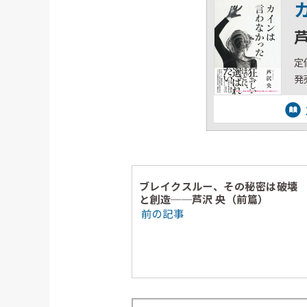
定
発
ブレイクスルー、その秘密は破壊
と創造──芦沢 央（前篇）
前の記事