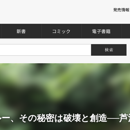
発売情報
新書
コミック
電子書籍
ー、その秘密は破壊と創造──芦