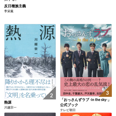
反日種族主義
李栄薫
3
2
「おっさんずラブ -in the sky-」
熱源
公式ブック
川越宗一
テレビ朝日