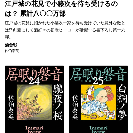
江戸城の花見で小籐次を待ち受けるの
は？ 累計八〇〇万部
江戸城の花見に招かれた小籐次一家を待ち受けていた意外な敵と
は!? 剣豪にして酒好きの初老ヒーローが活躍する書下ろし第十六
弾。
酒合戦
佐伯泰英