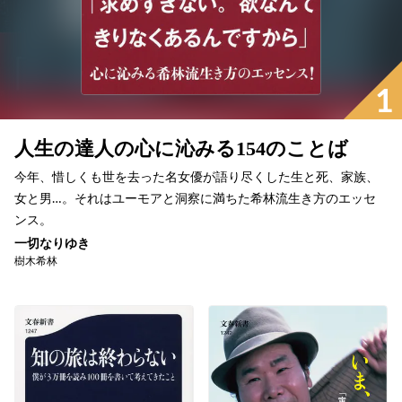
1
人生の達人の心に沁みる154のことば
今年、惜しくも世を去った名女優が語り尽くした生と死、家族、
女と男…。それはユーモアと洞察に満ちた希林流生き方のエッセ
ンス。
一切なりゆき
樹木希林