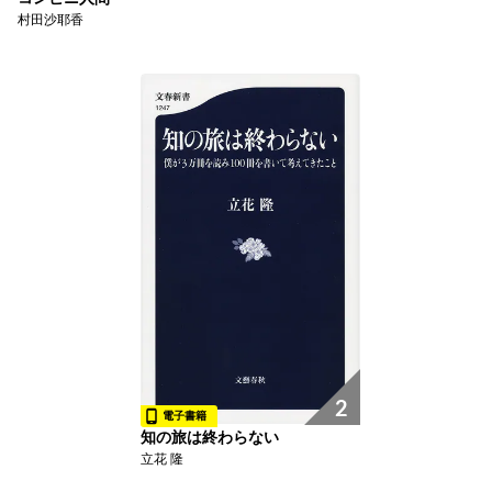
村田沙耶香
2
電子書籍
知の旅は終わらない
立花 隆