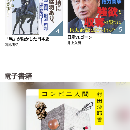
5
4
日産vs.ゴーン
「馬」が動かした日本史
井上久男
蒲池明弘
電子書籍