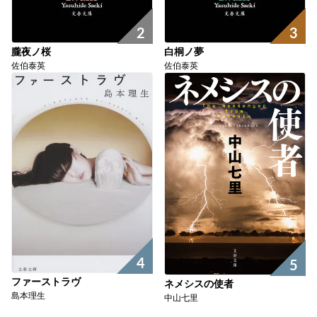
2
3
朧夜ノ桜
白桐ノ夢
佐伯泰英
佐伯泰英
4
5
ファーストラヴ
ネメシスの使者
島本理生
中山七里