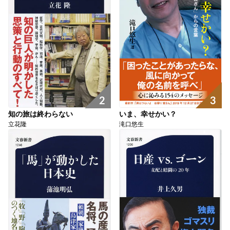
2
3
知の旅は終わらない
いま、幸せかい？
立花隆
滝口悠生