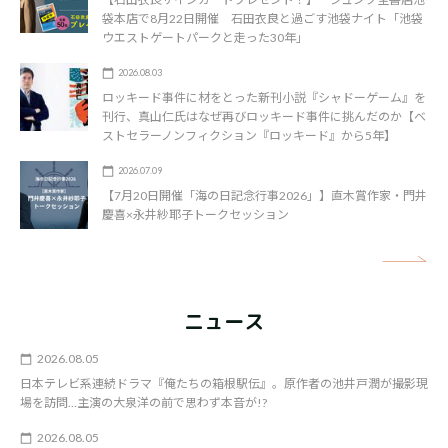
袋本店で8月22日開催 石田衣良と過ごす池袋ナイト「池袋
ウエストゲートパークと走った30年」
2026.08.03
ロッキード事件に材をとった新刊小説『シャドーゲーム』を
刊行、真山仁氏はなぜ再びロッキード事件に挑んだのか【ベ
ストセラーノンフィクション『ロッキード』から5年】
2026.07.09
【7月20日開催「海の日記念行事2026」】直木賞作家・門井
慶喜×永井紗耶子トークセッション
矢
ニュース
2026.08.05
日本テレビ系連続ドラマ『俺たちの箱根駅伝』。原作者の池井戸潤が撮影現
場を訪問…主演の大泉洋の前で思わず本音が!?
2026.08.05