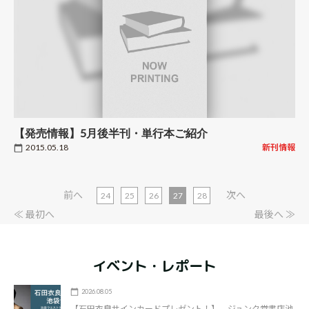
【発売情報】5月後半刊・単行本ご紹介
2015.05.18
新刊情報
前へ
次へ
24
25
26
27
28
≪ 最初へ
最後へ ≫
イベント・レポート
2026.08.05
【石田衣良サインカードプレゼント！】 ジュンク堂書店池