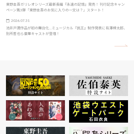
東野圭吾ガリレオシリーズ最新長編『永遠の記憶』発売！ 刊行記念キャン
ペーン第3弾「東野圭吾のお気に入りの一文は？」スタート！
2026.07.31
池井戸潤作品が初の舞台化…ミュージカル『民王』制作発表に有澤樟太郎、
別所哲也ら豪華キャストが登壇！
矢