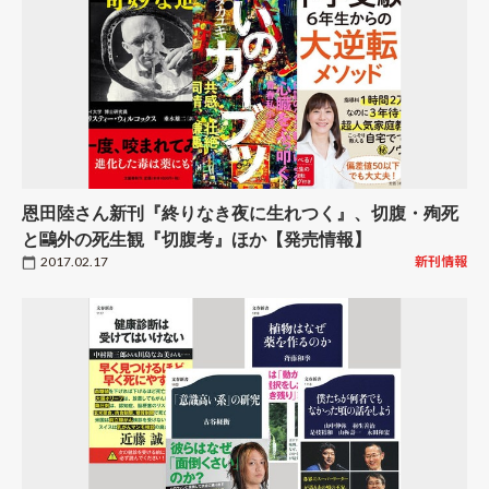
恩田陸さん新刊『終りなき夜に生れつく』、切腹・殉死
と鷗外の死生観『切腹考』ほか【発売情報】
2017.02.17
新刊情報