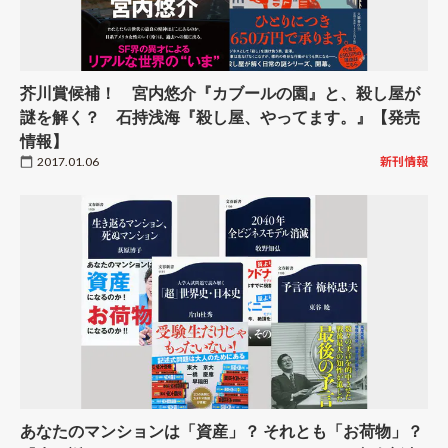
芥川賞候補！ 宮内悠介『カブールの園』と、殺し屋が
謎を解く？ 石持浅海『殺し屋、やってます。』【発売
情報】
2017.01.06
新刊情報
あなたのマンションは「資産」？ それとも「お荷物」？