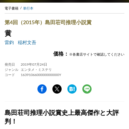
電子書籍
単行本
第4回（2015年）島田荘司推理小説賞
黄
雷鈞
稲村文吾
価格：
※各書店サイトで確認してください
発売日
2019年07月24日
ジャンル
エンタメ・ミステリ
コード
1639106600000000000Y
島田荘司推理小説賞史上最高傑作と大評
判！