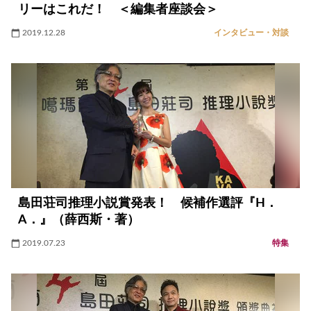
リーはこれだ！ ＜編集者座談会＞
2019.12.28
インタビュー・対談
島田荘司推理小説賞発表！ 候補作選評『H．
A．』（薛西斯・著）
2019.07.23
特集