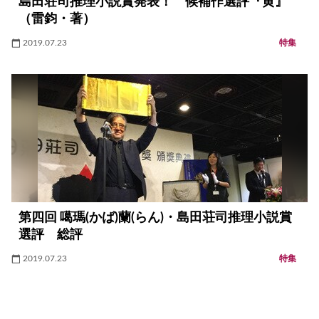
島田荘司推理小説賞発表！ 候補作選評『黄』
（雷鈞・著）
2019.07.23
特集
第四回 噶瑪(かば)蘭(らん)・島田荘司推理小説賞
選評 総評
2019.07.23
特集