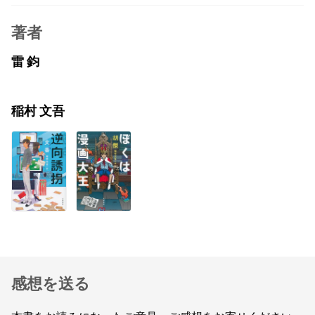
著者
雷 鈞
稲村 文吾
感想を送る