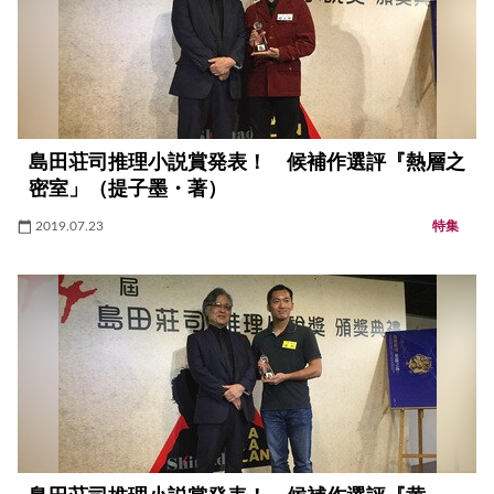
島田荘司推理小説賞発表！ 候補作選評『熱層之
密室」（提子墨・著）
2019.07.23
特集