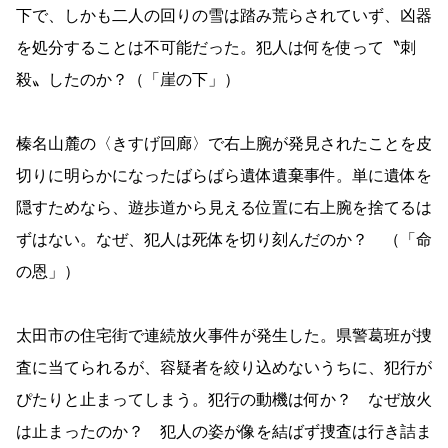
下で、しかも二人の回りの雪は踏み荒らされていず、凶器
を処分することは不可能だった。犯人は何を使って〝刺
殺〟したのか？（「崖の下」）
榛名山麓の〈きすげ回廊〉で右上腕が発見されたことを皮
切りに明らかになったばらばら遺体遺棄事件。単に遺体を
隠すためなら、遊歩道から見える位置に右上腕を捨てるは
ずはない。なぜ、犯人は死体を切り刻んだのか？ （「命
の恩」）
太田市の住宅街で連続放火事件が発生した。県警葛班が捜
査に当てられるが、容疑者を絞り込めないうちに、犯行が
ぴたりと止まってしまう。犯行の動機は何か？ なぜ放火
は止まったのか？ 犯人の姿が像を結ばず捜査は行き詰ま