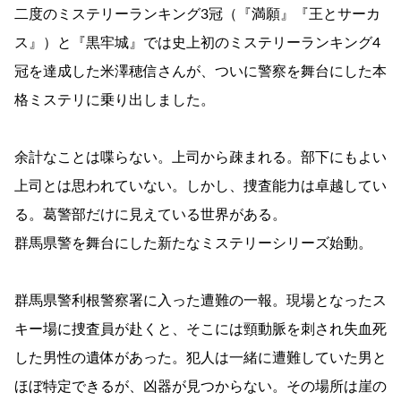
二度のミステリーランキング3冠（『満願』『王とサーカ
ス』）と『黒牢城』では史上初のミステリーランキング4
冠を達成した米澤穂信さんが、ついに警察を舞台にした本
格ミステリに乗り出しました。
余計なことは喋らない。上司から疎まれる。部下にもよい
上司とは思われていない。しかし、捜査能力は卓越してい
る。葛警部だけに見えている世界がある。
群馬県警を舞台にした新たなミステリーシリーズ始動。
群馬県警利根警察署に入った遭難の一報。現場となったス
キー場に捜査員が赴くと、そこには頸動脈を刺され失血死
した男性の遺体があった。犯人は一緒に遭難していた男と
ほぼ特定できるが、凶器が見つからない。その場所は崖の