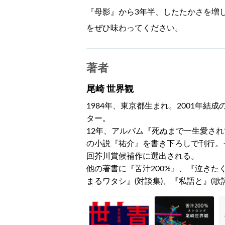
『母影』から3年半、したたかさを増
をぜひ味わってください。
著者
尾崎 世界観
1984年、東京都生まれ。2001年
ター。
12年、アルバム『死ぬまで一生愛され
の小説『祐介』を書き下ろしで刊行。
回芥川賞候補作に選出される。
他の著書に『苦汁200%』、『泣き
まるワタシ』(対談集)、『私語と』(歌