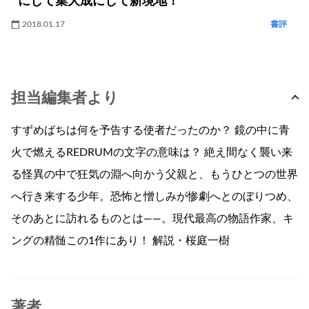
にして集大成にして新境地！
2018.01.17
書評
担当編集者より
すずめばちは何を予告する使者だったのか？ 鏡の中に青
火で燃えるREDRUMの文字の意味は？ 絶え間なく襲い来
る怪異の中で狂気の淵へ向かう父親と、もうひとつの世界
へ行き来する少年。恐怖と憎しみが惨劇へとのぼりつめ、
そのあとに訪れるものとは——。現代最高の物語作家、キ
ングの精髄この1作にあり！ 解説・桜庭一樹
著者