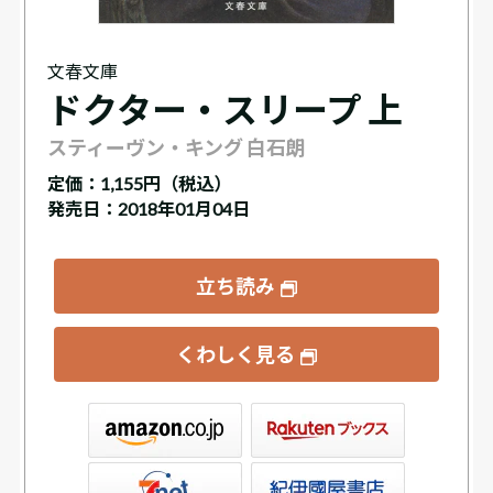
文春文庫
ドクター・スリープ 上
スティーヴン・キング 白石朗
定価：
1,155円（税込）
発売日：2018年01月04日
立ち読み
くわしく見る
ックス
屋書店ウェブストア