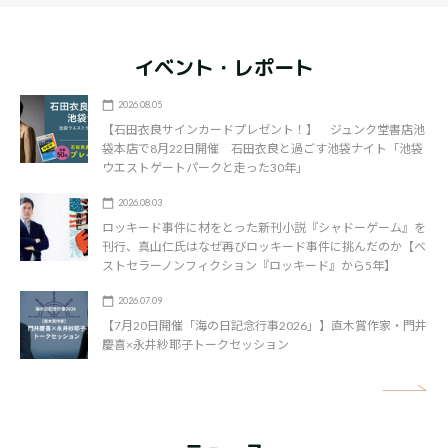
イベント・レポート
2026.08.05
【石田衣良サインカードプレゼント！】 ジュンク堂書店池
袋本店で8月22日開催 石田衣良と過ごす池袋ナイト「池袋
ウエストゲートパークと走った30年」
2026.08.03
ロッキード事件に材をとった新刊小説『シャドーゲーム』を
刊行、真山仁氏はなぜ再びロッキード事件に挑んだのか【ベ
ストセラーノンフィクション『ロッキード』から5年】
2026.07.09
【7月20日開催「海の日記念行事2026」】直木賞作家・門井
慶喜×永井紗耶子トークセッション
矢