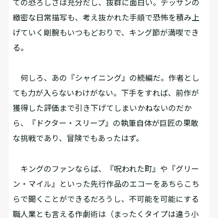
ての恐ろしさは充分だし、抜群に面白い。デッサンの
緻密な日常描写も、考え抜かれた手順で恐怖を積み上
げていく剛腕もいつもどおりで、キング節が満喫でき
る。
何しろ、あの『シャイニング』の続編だ。作者とし
ても力が入らないわけがない。下手をすれば、前作が
獲得した評価まで引き下げてしまいかねないのだか
ら、『ドクター・スリープ』の執筆自体が巨匠の果敢
な挑戦であり、冒険でもあったはず。
キングのファンならば、『呪われた町』や『グリー
ン・マイル』といった先行作品のエコーをあちらこち
らで聞くことができるだろうし、不可能を可能にする
職人業とも言える作劇術は（まったくタイプは違う小