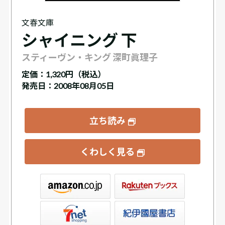
文春文庫
シャイニング 下
スティーヴン・キング 深町眞理子
定価：
1,320円（税込）
発売日：2008年08月05日
立ち読み
くわしく見る
ックス
屋書店ウェブストア