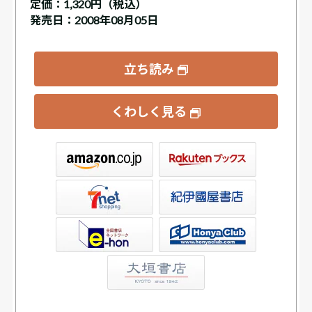
定価：
1,320円（税込）
発売日：2008年08月05日
立ち読み
くわしく見る
ックス
屋書店ウェブストア
Club