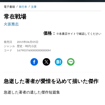
電子書籍
単行本
文庫
常在戦場
火坂雅志
価格：
※各書店サイトで確認してください
発売日
2015年06月05日
ジャンル
歴史・時代小説
コード
1679037600000000000M
急逝した著者が愛惜を込めて描いた傑作
急逝した著者の遺した傑作短篇集