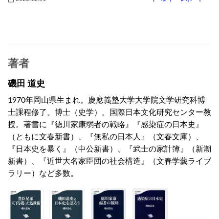
著者
磯田 道史
1970年岡山県生まれ。慶應義塾大学大学院文学研究科博
士課程修了。博士（史学）。国際日本文化研究センター教
授。著書に『徳川家康弱者の戦略』『感染症の日本史』
（ともに文春新書）、『無私の日本人』（文春文庫）、
『日本史を暴く』（中公新書）、『武士の家計簿』（新潮
新書）、『近世大名家臣団の社会構造』（文春学藝ライブ
ラリー）など多数。