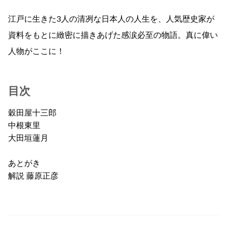
江戸に生きた3人の清冽な日本人の人生を、人気歴史家が
資料をもとに緻密に描きあげた感涙必至の物語。真に偉い
人物がここに！
目次
穀田屋十三郎
中根東里
大田垣蓮月
あとがき
解説 藤原正彦