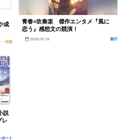
青春×吹奏楽 傑作エンタメ『風に
や成
恋う』感想文の競演！
2018.09.16
書評
ー・対談
小説
プレ
レポート