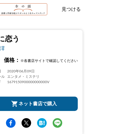
見つける
に恋う
澪
価格：
※各書店サイトで確認してください
日
2020年06月09日
ンル
エンタメ・ミステリ
ド
1679150900000000000V
ネット書店で購入