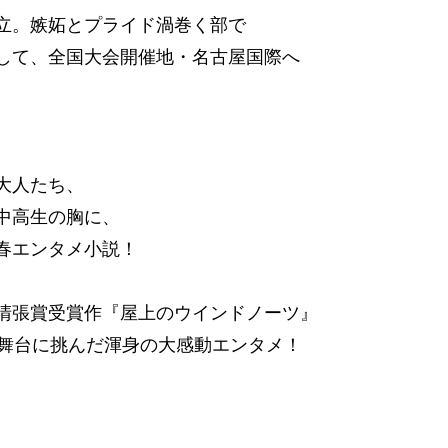
立。嫉妬とプライド渦巻く部で
して、全国大会開催地・名古屋国際へ
大人たち、
中高生の胸に、
春エンタメ小説！
清張賞受賞作『屋上のウインドノーツ』
を舞台に挑んだ渾身の大感動エンタメ！