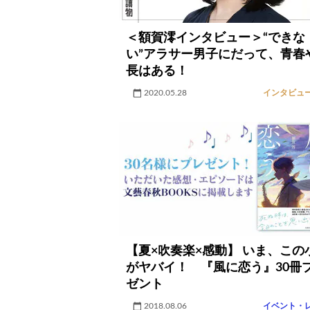
＜額賀澪インタビュー＞“できな
い”アラサー男子にだって、青春
長はある！
2020.05.28
インタビュ
【夏×吹奏楽×感動】 いま、この
がヤバイ！ 『風に恋う』30冊
ゼント
2018.08.06
イベント・