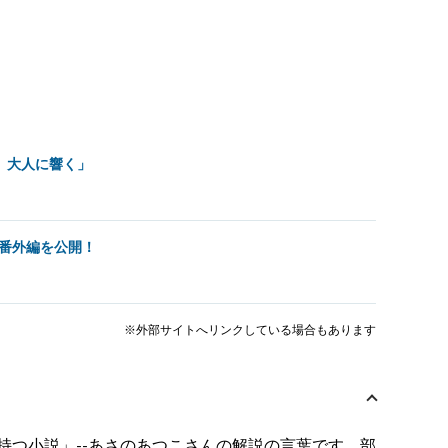
、大人に響く」
番外編を公開！
※外部サイトへリンクしている場合もあります
持つ小説」--あさのあつこさんの解説の言葉です。部