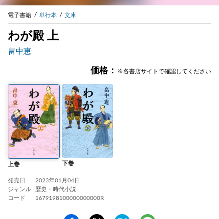
電子書籍
単行本
文庫
わが殿 上
畠中恵
価格：
※各書店サイトで確認してください
下巻
上巻
発売日
2023年01月04日
ジャンル
歴史・時代小説
コード
1679198100000000000R