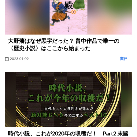
大野藩はなぜ黒字だった？ 畠中作品で唯一の
〈歴史小説〉はここから始まった
2023.01.09
書評
時代小説、これが2020年の収穫だ！ Part2 末國