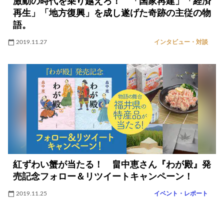
激動の時代を乗り越えろ！ 「国家再建」「経済
再生」「地方復興」を成し遂げた奇跡の主従の物
語。
2019.11.27
インタビュー・対談
紅ずわい蟹が当たる！ 畠中恵さん『わが殿』発
売記念フォロー＆リツイートキャンペーン！
2019.11.25
イベント・レポート