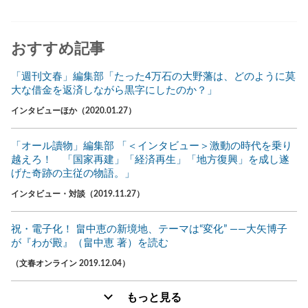
おすすめ記事
「週刊文春」編集部「たった4万石の大野藩は、どのように莫
大な借金を返済しながら黒字にしたのか？」
インタビューほか（2020.01.27）
「オール讀物」編集部 「＜インタビュー＞激動の時代を乗り
越えろ！ 「国家再建」「経済再生」「地方復興」を成し遂
げた奇跡の主従の物語。」
インタビュー・対談（2019.11.27）
祝・電子化！ 畠中恵の新境地、テーマは“変化” ――大矢博子
が『わが殿』（畠中恵 著）を読む
（文春オンライン 2019.12.04）
もっと見る